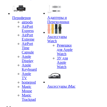
Адаптеры и
Периферия
Переходники
airpods
AirPort
Express
AirPort
Аксессуары
Extreme
Watch
AirPort
Ремешки
Time
для Apple
Capsule
Watch
Apple
ЗУ для
Display
Apple
Apple
Watch
Keyboard
Apple
TV
homepod
Аксессуары iMac
Magic
Mouse
Magic
Trackpad