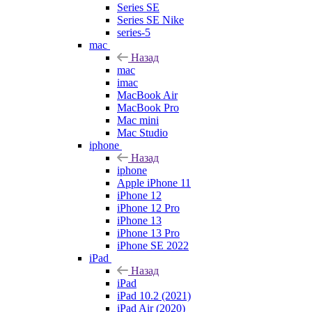
Series SE
Series SE Nike
series-5
mac
Назад
mac
imac
MacBook Air
MacBook Pro
Mac mini
Mac Studio
iphone
Назад
iphone
Apple iPhone 11
iPhone 12
iPhone 12 Pro
iPhone 13
iPhone 13 Pro
iPhone SE 2022
iPad
Назад
iPad
iPad 10.2 (2021)
iPad Air (2020)