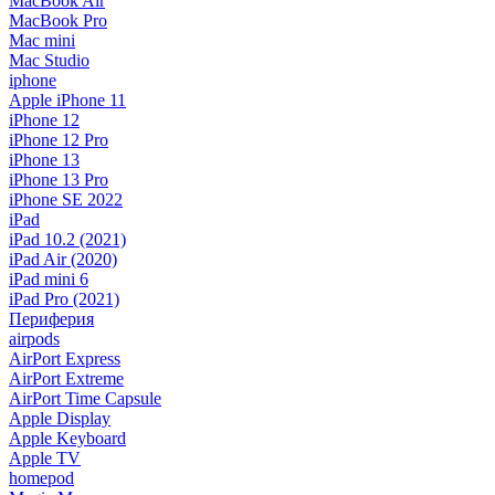
MacBook Air
MacBook Pro
Mac mini
Mac Studio
iphone
Apple iPhone 11
iPhone 12
iPhone 12 Pro
iPhone 13
iPhone 13 Pro
iPhone SE 2022
iPad
iPad 10.2 (2021)
iPad Air (2020)
iPad mini 6
iPad Pro (2021)
Периферия
airpods
AirPort Express
AirPort Extreme
AirPort Time Capsule
Apple Display
Apple Keyboard
Apple TV
homepod