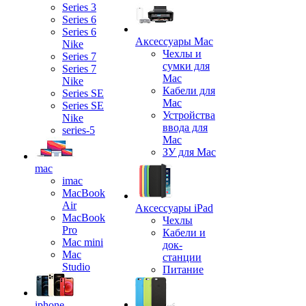
Series 3
Series 6
Series 6
Аксессуары Mac
Nike
Чехлы и
Series 7
сумки для
Series 7
Mac
Nike
Кабели для
Series SE
Mac
Series SE
Устройства
Nike
ввода для
series-5
Mac
ЗУ для Mac
mac
imac
MacBook
Air
Аксессуары iPad
MacBook
Чехлы
Pro
Кабели и
Mac mini
док-
Mac
станции
Studio
Питание
iphone