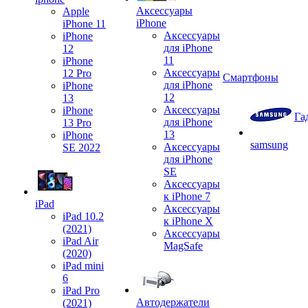
Аксессуары
Apple
iPhone
iPhone 11
Аксессуары
iPhone
для iPhone
12
11
iPhone
Аксессуары
12 Pro
Смартфоны
для iPhone
iPhone
12
13
Аксессуары
iPhone
Га
для iPhone
13 Pro
13
iPhone
samsung
Аксессуары
SE 2022
для iPhone
SE
Аксессуары
к iPhone 7
iPad
Аксессуары
iPad 10.2
к iPhone X
(2021)
Аксессуары
iPad Air
MagSafe
(2020)
iPad mini
6
iPad Pro
Автодержатели
(2021)