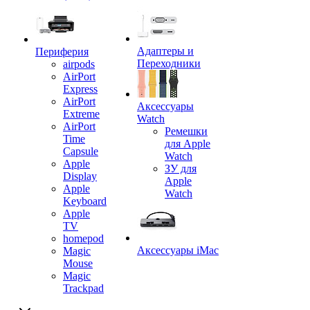
Адаптеры и
Периферия
Переходники
airpods
AirPort
Express
AirPort
Аксессуары
Extreme
Watch
AirPort
Ремешки
Time
для Apple
Capsule
Watch
Apple
ЗУ для
Display
Apple
Apple
Watch
Keyboard
Apple
TV
homepod
Аксессуары iMac
Magic
Mouse
Magic
Trackpad