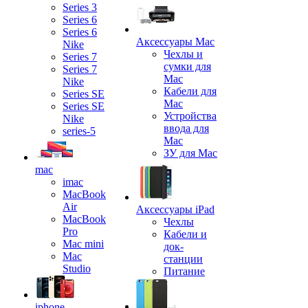
Series 3
Series 6
Series 6
Аксессуары Mac
Nike
Чехлы и
Series 7
сумки для
Series 7
Mac
Nike
Кабели для
Series SE
Mac
Series SE
Устройства
Nike
ввода для
series-5
Mac
ЗУ для Mac
mac
imac
MacBook
Air
Аксессуары iPad
MacBook
Чехлы
Pro
Кабели и
Mac mini
док-
Mac
станции
Studio
Питание
iphone