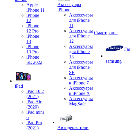
Аксессуары
Apple
iPhone
iPhone 11
Аксессуары
iPhone
для iPhone
12
11
iPhone
Аксессуары
12 Pro
Смартфоны
для iPhone
iPhone
12
13
Аксессуары
iPhone
Га
для iPhone
13 Pro
13
iPhone
samsung
Аксессуары
SE 2022
для iPhone
SE
Аксессуары
к iPhone 7
iPad
Аксессуары
iPad 10.2
к iPhone X
(2021)
Аксессуары
iPad Air
MagSafe
(2020)
iPad mini
6
iPad Pro
Автодержатели
(2021)