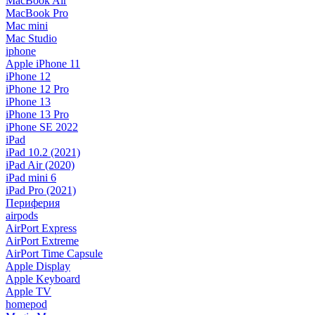
MacBook Air
MacBook Pro
Mac mini
Mac Studio
iphone
Apple iPhone 11
iPhone 12
iPhone 12 Pro
iPhone 13
iPhone 13 Pro
iPhone SE 2022
iPad
iPad 10.2 (2021)
iPad Air (2020)
iPad mini 6
iPad Pro (2021)
Периферия
airpods
AirPort Express
AirPort Extreme
AirPort Time Capsule
Apple Display
Apple Keyboard
Apple TV
homepod