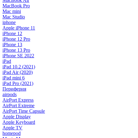
MacBook Air
MacBook Pro
Mac mini
Mac Studio
iphone
Apple iPhone 11
iPhone 12
iPhone 12 Pro
iPhone 13
iPhone 13 Pro
iPhone SE 2022
iPad
iPad 10.2 (2021)
iPad Air (2020)
iPad mini 6
iPad Pro (2021)
Периферия
airpods
AirPort Express
AirPort Extreme
AirPort Time Capsule
Apple Display
Apple Keyboard
Apple TV
homepod