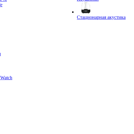
fe
Стационарная акустика
и
 Watch