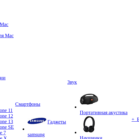
 Mac
ля Mac
ции
Звук
Смартфоны
one 11
Портативная акустика
one 12
+ 
one 13
Гаджеты
one SE
e 7
samsung
Наушники
ne X