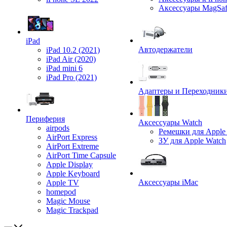
Аксессуары MagSa
iPad
Автодержатели
iPad 10.2 (2021)
iPad Air (2020)
iPad mini 6
iPad Pro (2021)
Адаптеры и Переходник
Периферия
Аксессуары Watch
airpods
Ремешки для Apple
AirPort Express
ЗУ для Apple Watch
AirPort Extreme
AirPort Time Capsule
Apple Display
Apple Keyboard
Аксессуары iMac
Apple TV
homepod
Magic Mouse
Magic Trackpad