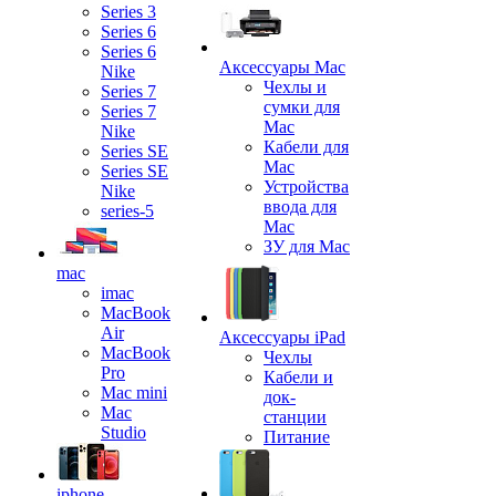
Series 3
Series 6
Series 6
Аксессуары Mac
Nike
Чехлы и
Series 7
сумки для
Series 7
Mac
Nike
Кабели для
Series SE
Mac
Series SE
Устройства
Nike
ввода для
series-5
Mac
ЗУ для Mac
mac
imac
MacBook
Air
Аксессуары iPad
MacBook
Чехлы
Pro
Кабели и
Mac mini
док-
Mac
станции
Studio
Питание
iphone