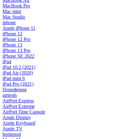
MacBook Air
MacBook Pro
Mac mini
Mac Studio
iphone
Apple iPhone 11
iPhone 12
iPhone 12 Pro
iPhone 13
iPhone 13 Pro
iPhone SE 2022
iPad
iPad 10.2 (2021)
iPad Air (2020)
iPad mini 6
iPad Pro (2021)
Периферия
airpods
AirPort Express
AirPort Extreme
AirPort Time Capsule
Apple Display
Apple Keyboard
Apple TV
homepod