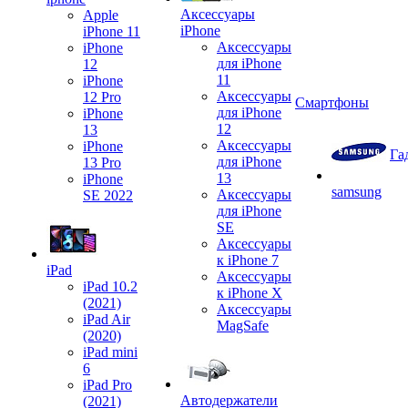
Аксессуары
Apple
iPhone
iPhone 11
Аксессуары
iPhone
для iPhone
12
11
iPhone
Аксессуары
12 Pro
Смартфоны
для iPhone
iPhone
12
13
Аксессуары
iPhone
Га
для iPhone
13 Pro
13
iPhone
samsung
Аксессуары
SE 2022
для iPhone
SE
Аксессуары
к iPhone 7
iPad
Аксессуары
iPad 10.2
к iPhone X
(2021)
Аксессуары
iPad Air
MagSafe
(2020)
iPad mini
6
iPad Pro
Автодержатели
(2021)