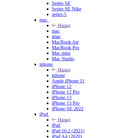
Series SE
Series SE Nike
series-5
mac
Назад
mac
imac
MacBook Air
MacBook Pro
Mac mini
Mac Studio
iphone
Назад
iphone
Apple iPhone 11
iPhone 12
iPhone 12 Pro
iPhone 13
iPhone 13 Pro
iPhone SE 2022
iPad
Назад
iPad
iPad 10.2 (2021)
iPad Air (2020)