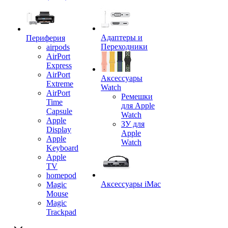
Адаптеры и
Периферия
Переходники
airpods
AirPort
Express
AirPort
Аксессуары
Extreme
Watch
AirPort
Ремешки
Time
для Apple
Capsule
Watch
Apple
ЗУ для
Display
Apple
Apple
Watch
Keyboard
Apple
TV
homepod
Аксессуары iMac
Magic
Mouse
Magic
Trackpad