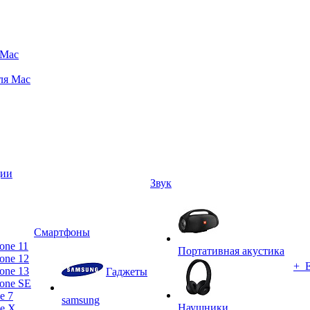
 Mac
ля Mac
ции
Звук
Смартфоны
one 11
Портативная акустика
one 12
+ 
one 13
Гаджеты
one SE
e 7
samsung
Наушники
ne X