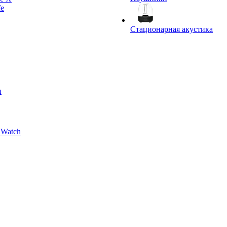
fe
Стационарная акустика
и
 Watch