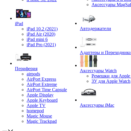
Аксессуары MagSa
iPad
Автодержатели
iPad 10.2 (2021)
iPad Air (2020)
iPad mini 6
iPad Pro (2021)
Адаптеры и Переходник
Периферия
Аксессуары Watch
airpods
Ремешки для Apple
AirPort Express
ЗУ для Apple Watch
AirPort Extreme
AirPort Time Capsule
Apple Display
Apple Keyboard
Аксессуары iMac
Apple TV
homepod
Magic Mouse
Magic Trackpad