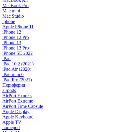
MacBook Air
MacBook Pro
Mac mini
Mac Studio
iphone
Apple iPhone 11
iPhone 12
iPhone 12 Pro
iPhone 13
iPhone 13 Pro
iPhone SE 2022
iPad
iPad 10.2 (2021)
iPad Air (2020)
iPad mini 6
iPad Pro (2021)
Периферия
airpods
AirPort Express
AirPort Extreme
AirPort Time Capsule
Apple Display
Apple Keyboard
Apple TV
homepod