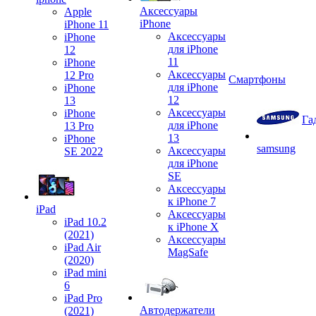
Аксессуары
Apple
iPhone
iPhone 11
Аксессуары
iPhone
для iPhone
12
11
iPhone
Аксессуары
12 Pro
Смартфоны
для iPhone
iPhone
12
13
Аксессуары
iPhone
Га
для iPhone
13 Pro
13
iPhone
samsung
Аксессуары
SE 2022
для iPhone
SE
Аксессуары
к iPhone 7
iPad
Аксессуары
iPad 10.2
к iPhone X
(2021)
Аксессуары
iPad Air
MagSafe
(2020)
iPad mini
6
iPad Pro
Автодержатели
(2021)