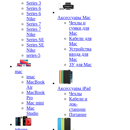
Series 3
Series 6
Series 6
Аксессуары Mac
Nike
Чехлы и
Series 7
сумки для
Series 7
Mac
Nike
Кабели для
Series SE
Mac
Series SE
Устройства
Nike
ввода для
series-5
Mac
ЗУ для Mac
mac
imac
MacBook
Air
Аксессуары iPad
MacBook
Чехлы
Pro
Кабели и
Mac mini
док-
Mac
станции
Studio
Питание
iphone