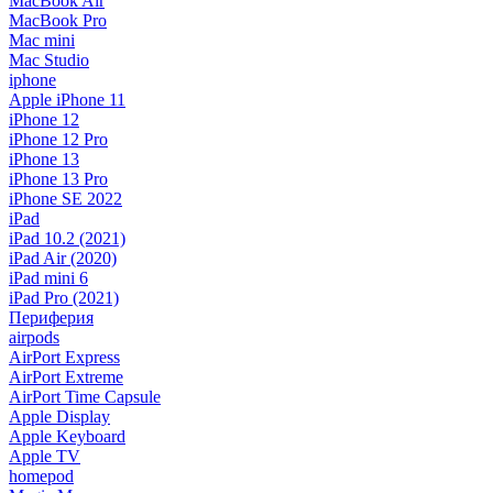
MacBook Air
MacBook Pro
Mac mini
Mac Studio
iphone
Apple iPhone 11
iPhone 12
iPhone 12 Pro
iPhone 13
iPhone 13 Pro
iPhone SE 2022
iPad
iPad 10.2 (2021)
iPad Air (2020)
iPad mini 6
iPad Pro (2021)
Периферия
airpods
AirPort Express
AirPort Extreme
AirPort Time Capsule
Apple Display
Apple Keyboard
Apple TV
homepod