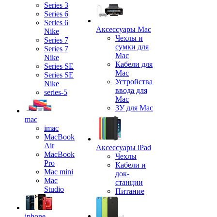
Series 3
Series 6
Series 6
Аксессуары Mac
Nike
Чехлы и
Series 7
сумки для
Series 7
Mac
Nike
Кабели для
Series SE
Mac
Series SE
Устройства
Nike
ввода для
series-5
Mac
ЗУ для Mac
mac
imac
MacBook
Air
Аксессуары iPad
MacBook
Чехлы
Pro
Кабели и
Mac mini
док-
Mac
станции
Studio
Питание
iphone