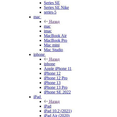
Series SE
Series SE Nike
series-5
mac
Назад
mac
imac
MacBook Air
MacBook Pro
Mac mini
Mac Studio
iphone
Назад
iphone
Apple iPhone 11
iPhone 12
iPhone 12 Pro
iPhone 13
iPhone 13 Pro
iPhone SE 2022
iPad
Назад
iPad
iPad 10.2 (2021)
iPad Air (2020)