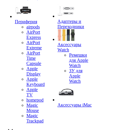
Адаптеры и
Периферия
Переходники
airpods
AirPort
Express
AirPort
Аксессуары
Extreme
Watch
AirPort
Ремешки
Time
для Apple
Capsule
Watch
Apple
ЗУ для
Display
Apple
Apple
Watch
Keyboard
Apple
TV
homepod
Аксессуары iMac
Magic
Mouse
Magic
Trackpad