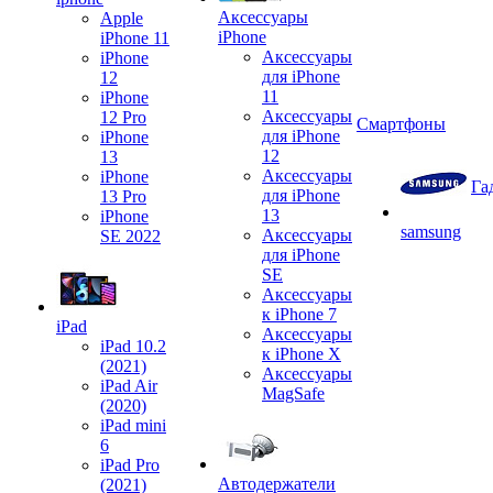
Аксессуары
Apple
iPhone
iPhone 11
Аксессуары
iPhone
для iPhone
12
11
iPhone
Аксессуары
12 Pro
Смартфоны
для iPhone
iPhone
12
13
Аксессуары
iPhone
Га
для iPhone
13 Pro
13
iPhone
samsung
Аксессуары
SE 2022
для iPhone
SE
Аксессуары
к iPhone 7
iPad
Аксессуары
iPad 10.2
к iPhone X
(2021)
Аксессуары
iPad Air
MagSafe
(2020)
iPad mini
6
iPad Pro
Автодержатели
(2021)