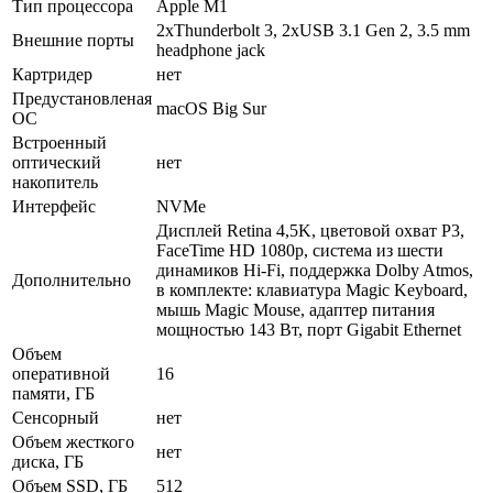
Тип процессора
Apple M1
2xThunderbolt 3, 2xUSB 3.1 Gen 2, 3.5 mm
Внешние порты
headphone jack
Картридер
нет
Предустановленая
macOS Big Sur
ОС
Встроенный
оптический
нет
накопитель
Интерфейс
NVMe
Дисплей Retina 4,5K, цветовой охват P3,
FaceTime HD 1080p, система из шести
динамиков Hi-Fi, поддержка Dolby Atmos,
Дополнительно
в комплекте: клавиатура Magic Keyboard,
мышь Magic Mouse, адаптер питания
мощностью 143 Вт, порт Gigabit Ethernet
Объем
оперативной
16
памяти, ГБ
Сенсорный
нет
Объем жесткого
нет
диска, ГБ
Объем SSD, ГБ
512