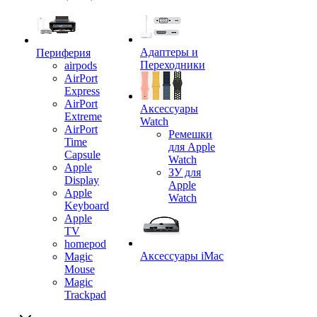
Адаптеры и
Периферия
Переходники
airpods
AirPort
Express
AirPort
Аксессуары
Extreme
Watch
AirPort
Ремешки
Time
для Apple
Capsule
Watch
Apple
ЗУ для
Display
Apple
Apple
Watch
Keyboard
Apple
TV
homepod
Аксессуары iMac
Magic
Mouse
Magic
Trackpad