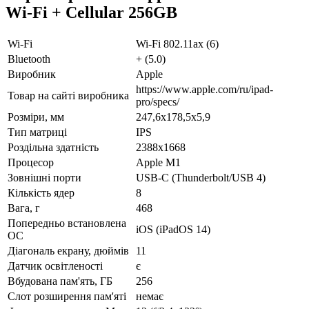
Wi-Fi + Cellular 256GB
Wi-Fi
Wi-Fi 802.11ax (6)
Bluetooth
+ (5.0)
Виробник
Apple
https://www.apple.com/ru/ipad-
Товар на сайті виробника
pro/specs/
Розміри, мм
247,6x178,5x5,9
Тип матриці
IPS
Роздільна здатність
2388x1668
Процесор
Apple M1
Зовнішні порти
USB-C (Thunderbolt/USB 4)
Кількість ядер
8
Вага, г
468
Попередньо встановлена
iOS (iPadOS 14)
ОС
Діагональ екрану, дюймів
11
Датчик освітленості
є
Вбудована пам'ять, ГБ
256
Слот розширення пам'яті
немає