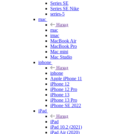
Series SE
Series SE Nike
series-5
mac
Назад
mac
imac
MacBook Air
MacBook Pro
Mac mini
Mac Studio
iphone
Назад
iphone
Apple iPhone 11
iPhone 12
iPhone 12 Pro
iPhone 13
iPhone 13 Pro
iPhone SE 2022
iPad
Назад
iPad
iPad 10.2 (2021)
iPad Air (2020)