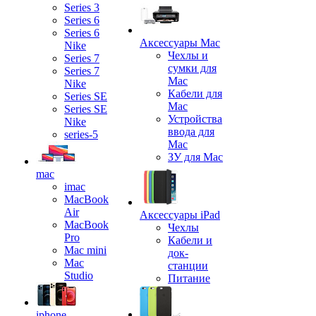
Series 3
Series 6
Series 6
Аксессуары Mac
Nike
Чехлы и
Series 7
сумки для
Series 7
Mac
Nike
Кабели для
Series SE
Mac
Series SE
Устройства
Nike
ввода для
series-5
Mac
ЗУ для Mac
mac
imac
MacBook
Air
Аксессуары iPad
MacBook
Чехлы
Pro
Кабели и
Mac mini
док-
Mac
станции
Studio
Питание
iphone