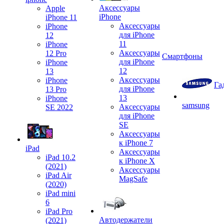
Аксессуары
Apple
iPhone
iPhone 11
Аксессуары
iPhone
для iPhone
12
11
iPhone
Аксессуары
12 Pro
Смартфоны
для iPhone
iPhone
12
13
Аксессуары
iPhone
Га
для iPhone
13 Pro
13
iPhone
samsung
Аксессуары
SE 2022
для iPhone
SE
Аксессуары
к iPhone 7
iPad
Аксессуары
iPad 10.2
к iPhone X
(2021)
Аксессуары
iPad Air
MagSafe
(2020)
iPad mini
6
iPad Pro
Автодержатели
(2021)