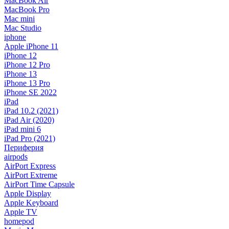
MacBook Air
MacBook Pro
Mac mini
Mac Studio
iphone
Apple iPhone 11
iPhone 12
iPhone 12 Pro
iPhone 13
iPhone 13 Pro
iPhone SE 2022
iPad
iPad 10.2 (2021)
iPad Air (2020)
iPad mini 6
iPad Pro (2021)
Периферия
airpods
AirPort Express
AirPort Extreme
AirPort Time Capsule
Apple Display
Apple Keyboard
Apple TV
homepod