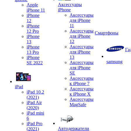
Аксессуары
Apple
iPhone
iPhone 11
Аксессуары
iPhone
для iPhone
12
11
iPhone
Аксессуары
12 Pro
Смартфоны
для iPhone
iPhone
12
13
Аксессуары
iPhone
Га
для iPhone
13 Pro
13
iPhone
samsung
Аксессуары
SE 2022
для iPhone
SE
Аксессуары
к iPhone 7
iPad
Аксессуары
iPad 10.2
к iPhone X
(2021)
Аксессуары
iPad Air
MagSafe
(2020)
iPad mini
6
iPad Pro
Автодержатели
(2021)