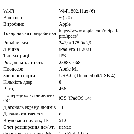
Wi-Fi
Wi-Fi 802.11ax (6)
Bluetooth
+ (5.0)
Виробник
Apple
https://www.apple.com/ru/ipad-
Товар на сайті виробника
pro/specs/
Розміри, мм
247,6x178,5x5,9
Лінійка
iPad Pro 11 2021
Тип матриці
IPS
Роздільна здатність
2388x1668
Процесор
Apple M1
Зовнішні порти
USB-C (Thunderbolt/USB 4)
Кількість ядер
8
Вага, г
466
Попередньо встановлена
iOS (iPadOS 14)
ОС
Діагональ екрану, дюймів
11
Датчик освітленості
є
Вбудована пам'ять, ГБ
512
Слот розширення пам'яті
немає
Фронтальна камера, Мп
12 (f/2.4, 122°)