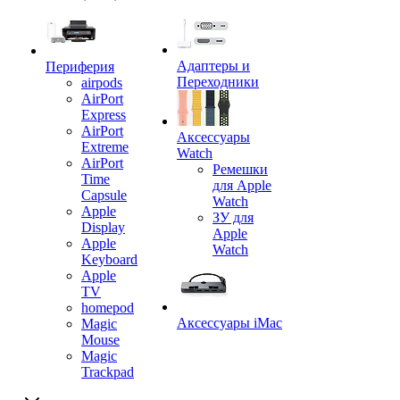
Адаптеры и
Периферия
Переходники
airpods
AirPort
Express
AirPort
Аксессуары
Extreme
Watch
AirPort
Ремешки
Time
для Apple
Capsule
Watch
Apple
ЗУ для
Display
Apple
Apple
Watch
Keyboard
Apple
TV
homepod
Аксессуары iMac
Magic
Mouse
Magic
Trackpad