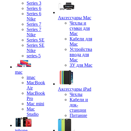
Series 3
Series 6
Series 6
Аксессуары Mac
Nike
Чехлы и
Series 7
сумки для
Series 7
Mac
Nike
Кабели для
Series SE
Mac
Series SE
Устройства
Nike
ввода для
series-5
Mac
ЗУ для Mac
mac
imac
MacBook
Air
Аксессуары iPad
MacBook
Чехлы
Pro
Кабели и
Mac mini
док-
Mac
станции
Studio
Питание
iphone