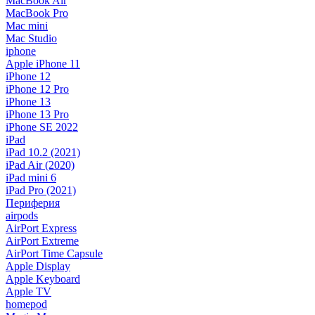
MacBook Air
MacBook Pro
Mac mini
Mac Studio
iphone
Apple iPhone 11
iPhone 12
iPhone 12 Pro
iPhone 13
iPhone 13 Pro
iPhone SE 2022
iPad
iPad 10.2 (2021)
iPad Air (2020)
iPad mini 6
iPad Pro (2021)
Периферия
airpods
AirPort Express
AirPort Extreme
AirPort Time Capsule
Apple Display
Apple Keyboard
Apple TV
homepod