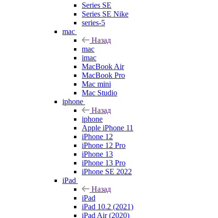
Series SE
Series SE Nike
series-5
mac
Назад
mac
imac
MacBook Air
MacBook Pro
Mac mini
Mac Studio
iphone
Назад
iphone
Apple iPhone 11
iPhone 12
iPhone 12 Pro
iPhone 13
iPhone 13 Pro
iPhone SE 2022
iPad
Назад
iPad
iPad 10.2 (2021)
iPad Air (2020)