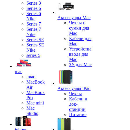
Series 3
Series 6
Series 6
Аксессуары Mac
Nike
Чехлы и
Series 7
сумки для
Series 7
Mac
Nike
Кабели для
Series SE
Mac
Series SE
Устройства
Nike
ввода для
series-5
Mac
ЗУ для Mac
mac
imac
MacBook
Air
Аксессуары iPad
MacBook
Чехлы
Pro
Кабели и
Mac mini
док-
Mac
станции
Studio
Питание
iphone