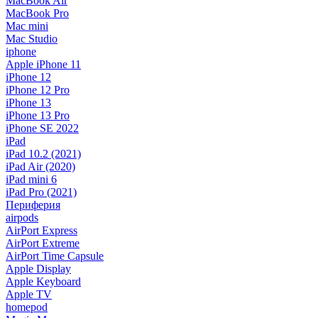
MacBook Air
MacBook Pro
Mac mini
Mac Studio
iphone
Apple iPhone 11
iPhone 12
iPhone 12 Pro
iPhone 13
iPhone 13 Pro
iPhone SE 2022
iPad
iPad 10.2 (2021)
iPad Air (2020)
iPad mini 6
iPad Pro (2021)
Периферия
airpods
AirPort Express
AirPort Extreme
AirPort Time Capsule
Apple Display
Apple Keyboard
Apple TV
homepod