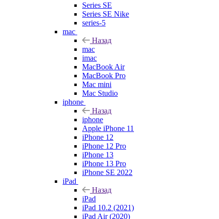
Series SE
Series SE Nike
series-5
mac
Назад
mac
imac
MacBook Air
MacBook Pro
Mac mini
Mac Studio
iphone
Назад
iphone
Apple iPhone 11
iPhone 12
iPhone 12 Pro
iPhone 13
iPhone 13 Pro
iPhone SE 2022
iPad
Назад
iPad
iPad 10.2 (2021)
iPad Air (2020)