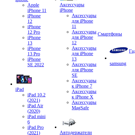
Аксессуары
Apple
iPhone
iPhone 11
Аксессуары
iPhone
для iPhone
12
11
iPhone
Аксессуары
12 Pro
Смартфоны
для iPhone
iPhone
12
13
Аксессуары
iPhone
Га
для iPhone
13 Pro
13
iPhone
samsung
Аксессуары
SE 2022
для iPhone
SE
Аксессуары
к iPhone 7
iPad
Аксессуары
iPad 10.2
к iPhone X
(2021)
Аксессуары
iPad Air
MagSafe
(2020)
iPad mini
6
iPad Pro
Автодержатели
(2021)