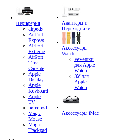
Адаптеры и
Периферия
Переходники
airpods
AirPort
Express
AirPort
Аксессуары
Extreme
Watch
AirPort
Ремешки
Time
для Apple
Capsule
Watch
Apple
ЗУ для
Display
Apple
Apple
Watch
Keyboard
Apple
TV
homepod
Аксессуары iMac
Magic
Mouse
Magic
Trackpad