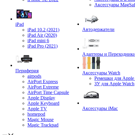
Аксессуары MagSa
iPad
Автодержатели
iPad 10.2 (2021)
iPad Air (2020)
iPad mini 6
iPad Pro (2021)
Адаптеры и Переходник
Периферия
Аксессуары Watch
airpods
Ремешки для Apple
AirPort Express
ЗУ для Apple Watch
AirPort Extreme
AirPort Time Capsule
Apple Display
Apple Keyboard
Аксессуары iMac
Apple TV
homepod
Magic Mouse
Magic Trackpad