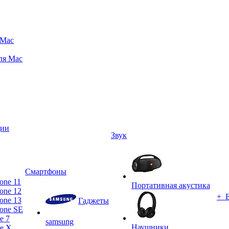
 Mac
ля Mac
ции
Звук
Смартфоны
one 11
Портативная акустика
one 12
+ 
one 13
Гаджеты
one SE
e 7
samsung
Наушники
ne X