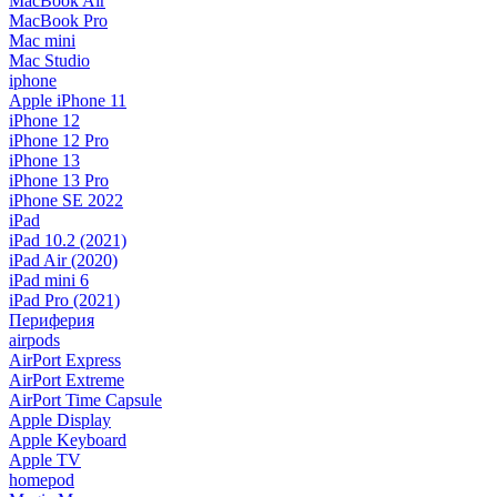
MacBook Air
MacBook Pro
Mac mini
Mac Studio
iphone
Apple iPhone 11
iPhone 12
iPhone 12 Pro
iPhone 13
iPhone 13 Pro
iPhone SE 2022
iPad
iPad 10.2 (2021)
iPad Air (2020)
iPad mini 6
iPad Pro (2021)
Периферия
airpods
AirPort Express
AirPort Extreme
AirPort Time Capsule
Apple Display
Apple Keyboard
Apple TV
homepod