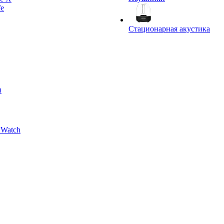
fe
Стационарная акустика
и
 Watch