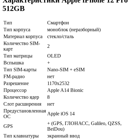
512GB
Тип
Смартфон
Тип корпуса
моноблок (неразборный)
Материал корпуса
стекло/сталь
Количество SIM-
2
карт
Тип матрицы
OLED
Вспышка
+
Тип SIM-карты
Nano-SIM + eSIM
FM-радио
нет
Разрешение
1170x2532
Процессор
Apple A14 Bionic
Количество ядер
8
Слот расширения
нет
Предустановленная
Apple iOS 14
ОС
+ (GPS, ГЛОНАСС, Galileo, QZSS,
GPS
BeiDou)
Тип клавиатуры
экранный ввод