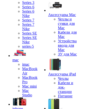
Series 3
Series 6
Series 6
Аксессуары Mac
Nike
Чехлы и
Series 7
сумки для
Series 7
Mac
Nike
Кабели для
Series SE
Mac
Series SE
Устройства
Nike
ввода для
series-5
Mac
ЗУ для Mac
mac
imac
MacBook
Air
Аксессуары iPad
MacBook
Чехлы
Pro
Кабели и
Mac mini
док-
Mac
станции
Studio
Питание
iphone