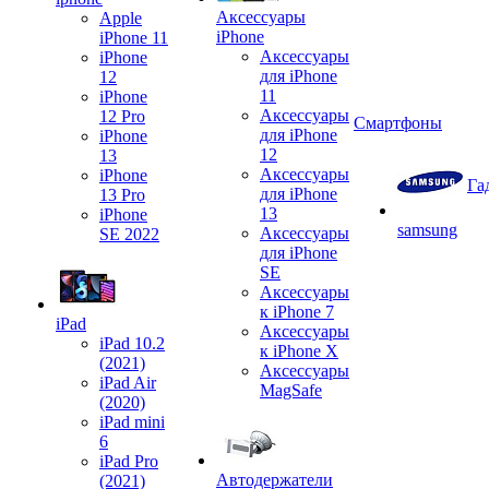
Аксессуары
Apple
iPhone
iPhone 11
Аксессуары
iPhone
для iPhone
12
11
iPhone
Аксессуары
12 Pro
Смартфоны
для iPhone
iPhone
12
13
Аксессуары
iPhone
Га
для iPhone
13 Pro
13
iPhone
samsung
Аксессуары
SE 2022
для iPhone
SE
Аксессуары
к iPhone 7
iPad
Аксессуары
iPad 10.2
к iPhone X
(2021)
Аксессуары
iPad Air
MagSafe
(2020)
iPad mini
6
iPad Pro
Автодержатели
(2021)