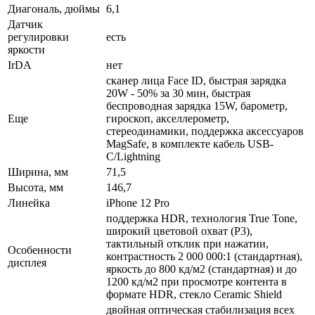
Диагональ, дюймы
6,1
Датчик
регулировки
есть
яркости
IrDA
нет
сканер лица Face ID, быстрая зарядка
20W - 50% за 30 мин, быстрая
беспроводная зарядка 15W, барометр,
Еще
гироскоп, акселлерометр,
стереодинамики, поддержка аксессуаров
MagSafe, в комплекте кабель USB-
C/Lightning
Ширина, мм
71,5
Высота, мм
146,7
Линейка
iPhone 12 Pro
поддержка HDR, технология True Tone,
широкий цветовой охват (P3),
тактильный отклик при нажатии,
Особенности
контрастность 2 000 000:1 (стандартная),
дисплея
яркость до 800 кд/м2 (стандартная) и до
1200 кд/м2 при просмотре контента в
формате HDR, стекло Ceramic Shield
двойная оптическая стабилизация всех