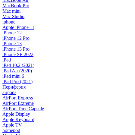
MacBook Air
MacBook Pro
Mac mini
Mac Studio
iphone
Apple iPhone 11
iPhone 12
iPhone 12 Pro
iPhone 13
iPhone 13 Pro
iPhone SE 2022
iPad
iPad 10.2 (2021)
iPad Air (2020)
iPad mini 6
iPad Pro (2021)
Периферия
airpods
AirPort Express
AirPort Extreme
AirPort Time Capsule
Apple Display
Apple Keyboard
Apple TV
homepod