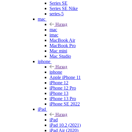
Series SE
Series SE Nike
series-5
mac
Назад
mac
imac
MacBook Air
MacBook Pro
Mac mini
Mac Studio
iphone
Назад
iphone
Apple iPhone 11
iPhone 12
iPhone 12 Pro
iPhone 13
iPhone 13 Pro
iPhone SE 2022
iPad
Назад
iPad
iPad 10.2 (2021)
iPad Air (2020)