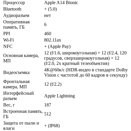
Процессор
Apple A14 Bionic
Bluetooth
+ (5.0)
Аудиоразъем
нет
Оперативная
6
память, ГБ
PPI
460
Wi-Fi
802.11ax
NFC
+ (Apple Pay)
12 (f/1.6, широкоугольная) + 12 (f/2.4, 120
Основная камера,
градусов, сверхширокоугольная) + 12
МП
(f/2.0, 2х кратный телеобъектив)
4K@60к/с (HDR-видео в стандарте Dolby
Видеосъемка
Vision с частотой до 60 кадров в секунду)
Фронтальная
12 (f/2.2)
камера, МП
Интерфейсный
Apple Lightning
разъем
Вес, г
187
Встроенная память,
512
ГБ
Защита от пыли и
+ (IP68)
влаги