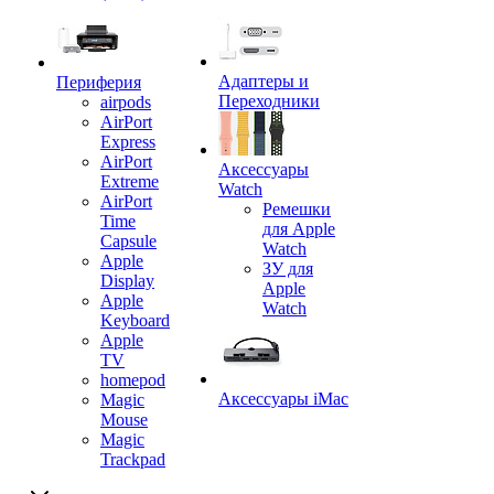
Адаптеры и
Периферия
Переходники
airpods
AirPort
Express
AirPort
Аксессуары
Extreme
Watch
AirPort
Ремешки
Time
для Apple
Capsule
Watch
Apple
ЗУ для
Display
Apple
Apple
Watch
Keyboard
Apple
TV
homepod
Аксессуары iMac
Magic
Mouse
Magic
Trackpad