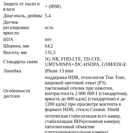
Защита от пыли и
+ (IP68)
влаги
Диагональ, дюймы
5,4
Датчик
регулировки
есть
яркости
IrDA
нет
Ширина, мм
64,2
Высота, мм
131,5
5G NR, FDD-LTE, TD-LTE,
Стандарты связи
UMTS/HSPA+/DC-HSDPA, GSM/EDGE
Линейка
iPhone 13 mini
поддержка HDR, технология True Tone,
широкий цветовой охват (P3),
тактильный отклик при нажатии,
Особенности
контрастность 2 000 000:1 (стандартная),
дисплея
яркость до 800 кд/м2 (стандартная) и до
1200 кд/м2 при просмотре контента в
формате HDR, стекло Ceramic Shield
оптическая стабилизация всех камер,
стабилизация IBIS(основная камера),
пятилинзовый объектив
(сверхширокоугольная камера);