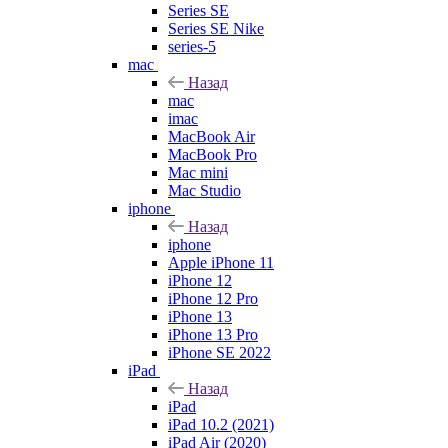
Series SE
Series SE Nike
series-5
mac
Назад
mac
imac
MacBook Air
MacBook Pro
Mac mini
Mac Studio
iphone
Назад
iphone
Apple iPhone 11
iPhone 12
iPhone 12 Pro
iPhone 13
iPhone 13 Pro
iPhone SE 2022
iPad
Назад
iPad
iPad 10.2 (2021)
iPad Air (2020)