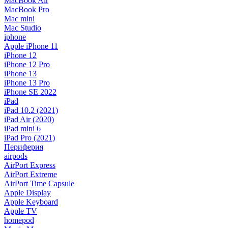
MacBook Air
MacBook Pro
Mac mini
Mac Studio
iphone
Apple iPhone 11
iPhone 12
iPhone 12 Pro
iPhone 13
iPhone 13 Pro
iPhone SE 2022
iPad
iPad 10.2 (2021)
iPad Air (2020)
iPad mini 6
iPad Pro (2021)
Периферия
airpods
AirPort Express
AirPort Extreme
AirPort Time Capsule
Apple Display
Apple Keyboard
Apple TV
homepod