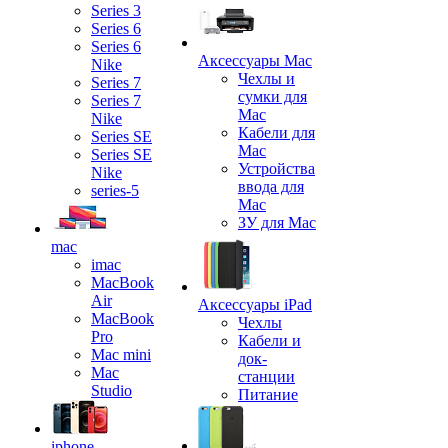
Series 3
Series 6
Series 6
Аксессуары Mac
Nike
Чехлы и
Series 7
сумки для
Series 7
Mac
Nike
Кабели для
Series SE
Mac
Series SE
Устройства
Nike
ввода для
series-5
Mac
ЗУ для Mac
mac
imac
MacBook
Air
Аксессуары iPad
MacBook
Чехлы
Pro
Кабели и
Mac mini
док-
Mac
станции
Studio
Питание
iphone