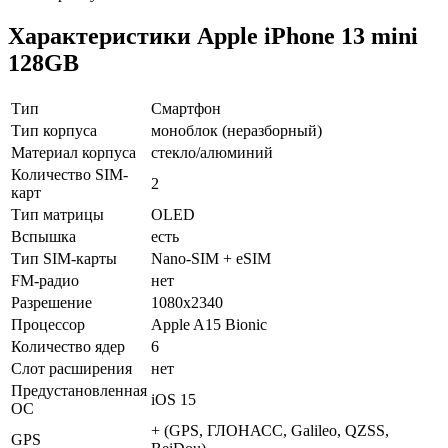
Характеристики Apple iPhone 13 mini
128GB
Тип
Смартфон
Тип корпуса
моноблок (неразборный)
Материал корпуса
стекло/алюминий
Количество SIM-
2
карт
Тип матрицы
OLED
Вспышка
есть
Тип SIM-карты
Nano-SIM + eSIM
FM-радио
нет
Разрешение
1080х2340
Процессор
Apple A15 Bionic
Количество ядер
6
Слот расширения
нет
Предустановленная
iOS 15
ОС
+ (GPS, ГЛОНАСС, Galileo, QZSS,
GPS