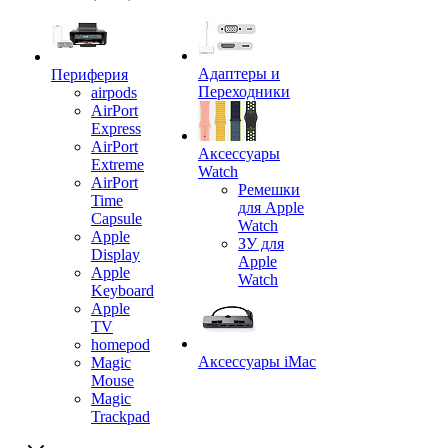
Адаптеры и
Периферия
Переходники
airpods
AirPort
Express
AirPort
Аксессуары
Extreme
Watch
AirPort
Ремешки
Time
для Apple
Capsule
Watch
Apple
ЗУ для
Display
Apple
Apple
Watch
Keyboard
Apple
TV
homepod
Аксессуары iMac
Magic
Mouse
Magic
Trackpad