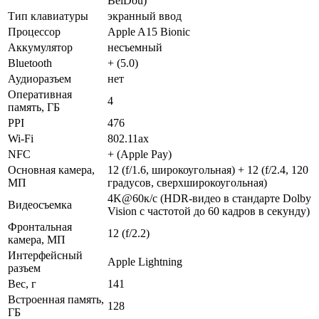
BeiDou)
Тип клавиатуры
экранный ввод
Процессор
Apple A15 Bionic
Аккумулятор
несъемный
Bluetooth
+ (5.0)
Аудиоразъем
нет
Оперативная
4
память, ГБ
PPI
476
Wi-Fi
802.11ax
NFC
+ (Apple Pay)
Основная камера,
12 (f/1.6, широкоугольная) + 12 (f/2.4, 120
МП
градусов, сверхширокоугольная)
4K@60к/с (HDR-видео в стандарте Dolby
Видеосъемка
Vision с частотой до 60 кадров в секунду)
Фронтальная
12 (f/2.2)
камера, МП
Интерфейсный
Apple Lightning
разъем
Вес, г
141
Встроенная память,
128
ГБ