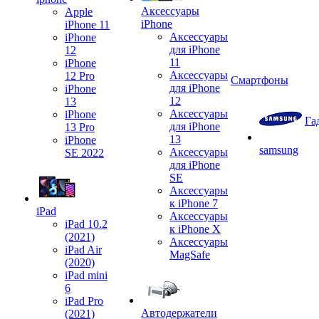
Аксессуары
Apple
iPhone
iPhone 11
Аксессуары
iPhone
для iPhone
12
11
iPhone
Аксессуары
12 Pro
Смартфоны
для iPhone
iPhone
12
13
Аксессуары
iPhone
Га
для iPhone
13 Pro
13
iPhone
samsung
Аксессуары
SE 2022
для iPhone
SE
Аксессуары
к iPhone 7
iPad
Аксессуары
iPad 10.2
к iPhone X
(2021)
Аксессуары
iPad Air
MagSafe
(2020)
iPad mini
6
iPad Pro
Автодержатели
(2021)