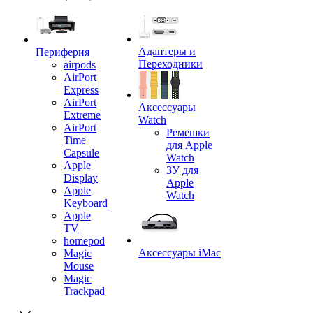
Адаптеры и
Периферия
Переходники
airpods
AirPort
Express
AirPort
Аксессуары
Extreme
Watch
AirPort
Ремешки
Time
для Apple
Capsule
Watch
Apple
ЗУ для
Display
Apple
Apple
Watch
Keyboard
Apple
TV
homepod
Аксессуары iMac
Magic
Mouse
Magic
Trackpad