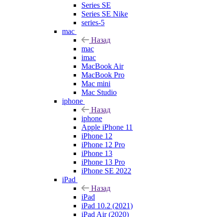
Series SE
Series SE Nike
series-5
mac
Назад
mac
imac
MacBook Air
MacBook Pro
Mac mini
Mac Studio
iphone
Назад
iphone
Apple iPhone 11
iPhone 12
iPhone 12 Pro
iPhone 13
iPhone 13 Pro
iPhone SE 2022
iPad
Назад
iPad
iPad 10.2 (2021)
iPad Air (2020)