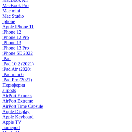
MacBook Air
MacBook Pro
Mac mini
Mac Studio
iphone
Apple iPhone 11
iPhone 12
iPhone 12 Pro
iPhone 13
iPhone 13 Pro
iPhone SE 2022
iPad
iPad 10.2 (2021)
iPad Air (2020)
iPad mini 6
iPad Pro (2021)
Периферия
airpods
AirPort Express
AirPort Extreme
AirPort Time Capsule
Apple Display
Apple Keyboard
Apple TV
homepod