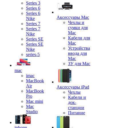
Series 3
Series 6
Series 6
Аксессуары Mac
Nike
Чехлы и
Series 7
сумки для
Series 7
Mac
Nike
Кабели для
Series SE
Mac
Series SE
Устройства
Nike
ввода для
series-5
Mac
ЗУ для Mac
mac
imac
MacBook
Air
Аксессуары iPad
MacBook
Чехлы
Pro
Кабели и
Mac mini
док-
Mac
станции
Studio
Питание
iphone