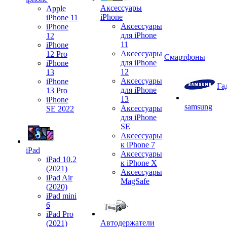
Аксессуары
Apple
iPhone
iPhone 11
Аксессуары
iPhone
для iPhone
12
11
iPhone
Аксессуары
12 Pro
Смартфоны
для iPhone
iPhone
12
13
Аксессуары
iPhone
Га
для iPhone
13 Pro
13
iPhone
samsung
Аксессуары
SE 2022
для iPhone
SE
Аксессуары
к iPhone 7
iPad
Аксессуары
iPad 10.2
к iPhone X
(2021)
Аксессуары
iPad Air
MagSafe
(2020)
iPad mini
6
iPad Pro
Автодержатели
(2021)