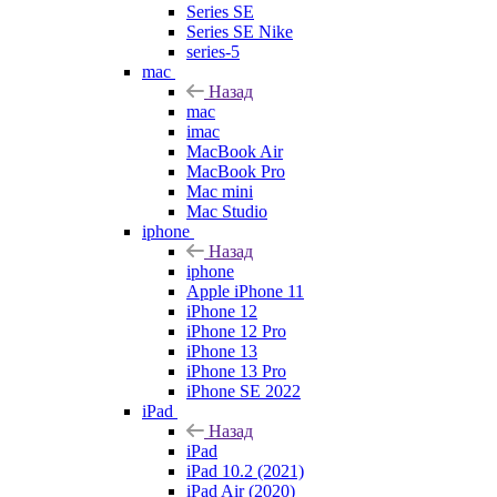
Series SE
Series SE Nike
series-5
mac
Назад
mac
imac
MacBook Air
MacBook Pro
Mac mini
Mac Studio
iphone
Назад
iphone
Apple iPhone 11
iPhone 12
iPhone 12 Pro
iPhone 13
iPhone 13 Pro
iPhone SE 2022
iPad
Назад
iPad
iPad 10.2 (2021)
iPad Air (2020)