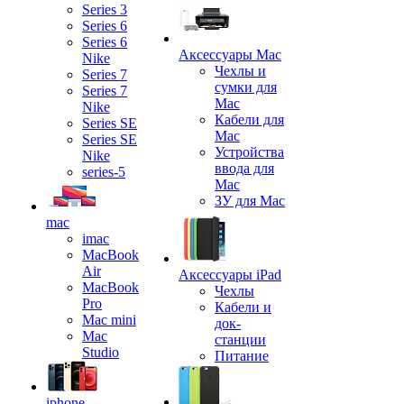
Series 3
Series 6
Series 6
Аксессуары Mac
Nike
Чехлы и
Series 7
сумки для
Series 7
Mac
Nike
Кабели для
Series SE
Mac
Series SE
Устройства
Nike
ввода для
series-5
Mac
ЗУ для Mac
mac
imac
MacBook
Air
Аксессуары iPad
MacBook
Чехлы
Pro
Кабели и
Mac mini
док-
Mac
станции
Studio
Питание
iphone