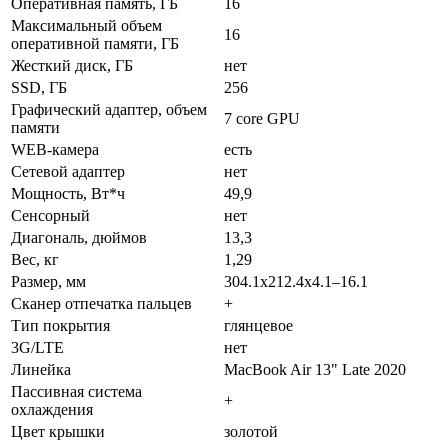
Оперативная память, ГБ
16
Максимальный объем
16
оперативной памяти, ГБ
Жесткий диск, ГБ
нет
SSD, ГБ
256
Графический адаптер, объем
7 core GPU
памяти
WEB-камера
есть
Сетевой адаптер
нет
Мощность, Вт*ч
49,9
Сенсорный
нет
Диагональ, дюймов
13,3
Вес, кг
1,29
Размер, мм
304.1x212.4x4.1–16.1
Сканер отпечатка пальцев
+
Тип покрытия
глянцевое
3G/LTE
нет
Линейка
MacBook Air 13" Late 2020
Пассивная система
+
охлаждения
Цвет крышки
золотой