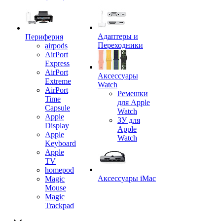
Адаптеры и
Периферия
Переходники
airpods
AirPort
Express
AirPort
Аксессуары
Extreme
Watch
AirPort
Ремешки
Time
для Apple
Capsule
Watch
Apple
ЗУ для
Display
Apple
Apple
Watch
Keyboard
Apple
TV
homepod
Аксессуары iMac
Magic
Mouse
Magic
Trackpad