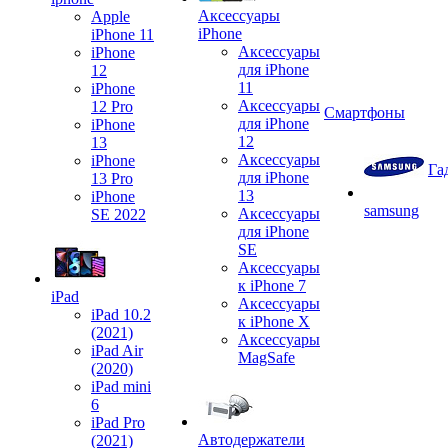
Аксессуары
Apple
iPhone
iPhone 11
Аксессуары
iPhone
для iPhone
12
11
iPhone
Аксессуары
12 Pro
Смартфоны
для iPhone
iPhone
12
13
Аксессуары
iPhone
Га
для iPhone
13 Pro
13
iPhone
samsung
Аксессуары
SE 2022
для iPhone
SE
Аксессуары
к iPhone 7
iPad
Аксессуары
iPad 10.2
к iPhone X
(2021)
Аксессуары
iPad Air
MagSafe
(2020)
iPad mini
6
iPad Pro
Автодержатели
(2021)