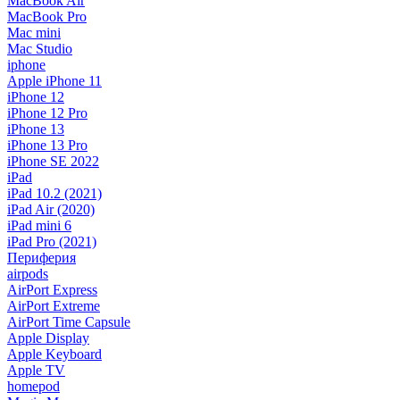
MacBook Air
MacBook Pro
Mac mini
Mac Studio
iphone
Apple iPhone 11
iPhone 12
iPhone 12 Pro
iPhone 13
iPhone 13 Pro
iPhone SE 2022
iPad
iPad 10.2 (2021)
iPad Air (2020)
iPad mini 6
iPad Pro (2021)
Периферия
airpods
AirPort Express
AirPort Extreme
AirPort Time Capsule
Apple Display
Apple Keyboard
Apple TV
homepod