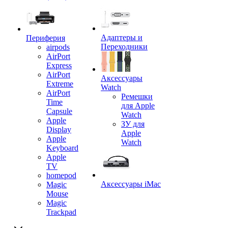
Адаптеры и
Периферия
Переходники
airpods
AirPort
Express
AirPort
Аксессуары
Extreme
Watch
AirPort
Ремешки
Time
для Apple
Capsule
Watch
Apple
ЗУ для
Display
Apple
Apple
Watch
Keyboard
Apple
TV
homepod
Аксессуары iMac
Magic
Mouse
Magic
Trackpad