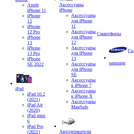
Аксессуары
Apple
iPhone
iPhone 11
Аксессуары
iPhone
для iPhone
12
11
iPhone
Аксессуары
12 Pro
Смартфоны
для iPhone
iPhone
12
13
Аксессуары
iPhone
Га
для iPhone
13 Pro
13
iPhone
samsung
Аксессуары
SE 2022
для iPhone
SE
Аксессуары
к iPhone 7
iPad
Аксессуары
iPad 10.2
к iPhone X
(2021)
Аксессуары
iPad Air
MagSafe
(2020)
iPad mini
6
iPad Pro
Автодержатели
(2021)