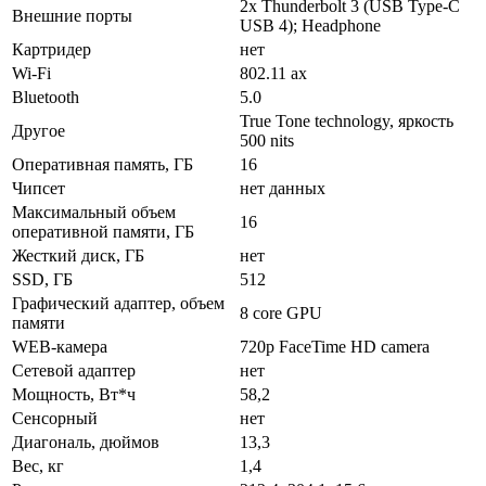
2x Thunderbolt 3 (USB Type-C
Внешние порты
USB 4); Headphone
Картридер
нет
Wi-Fi
802.11 ax
Bluetooth
5.0
True Tone technology, яркость
Другое
500 nits
Оперативная память, ГБ
16
Чипсет
нет данных
Максимальный объем
16
оперативной памяти, ГБ
Жесткий диск, ГБ
нет
SSD, ГБ
512
Графический адаптер, объем
8 core GPU
памяти
WEB-камера
720p FaceTime HD camera
Сетевой адаптер
нет
Мощность, Вт*ч
58,2
Сенсорный
нет
Диагональ, дюймов
13,3
Вес, кг
1,4