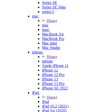
Series SE
Series SE Nike
series-5
mac
Назад
mac
imac
MacBook Air
MacBook Pro
Mac mini
Mac Studio
iphone
Назад
iphone
Apple iPhone 11
iPhone 12
iPhone 12 Pro
iPhone 13
iPhone 13 Pro
iPhone SE 2022
iPad
Назад
iPad
iPad 10.2 (2021)
iPad Air (2020)