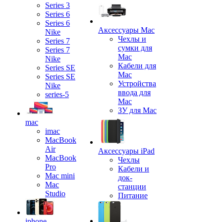
Series 3
Series 6
Series 6
Аксессуары Mac
Nike
Чехлы и
Series 7
сумки для
Series 7
Mac
Nike
Кабели для
Series SE
Mac
Series SE
Устройства
Nike
ввода для
series-5
Mac
ЗУ для Mac
mac
imac
MacBook
Air
Аксессуары iPad
MacBook
Чехлы
Pro
Кабели и
Mac mini
док-
Mac
станции
Studio
Питание
iphone