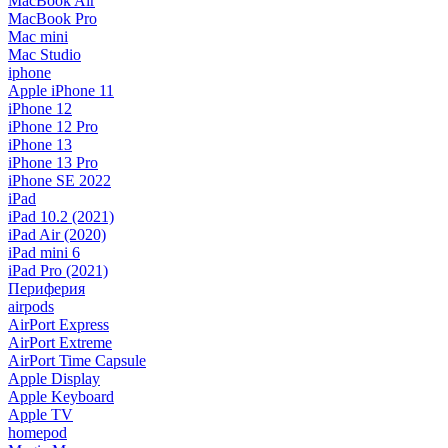
MacBook Air
MacBook Pro
Mac mini
Mac Studio
iphone
Apple iPhone 11
iPhone 12
iPhone 12 Pro
iPhone 13
iPhone 13 Pro
iPhone SE 2022
iPad
iPad 10.2 (2021)
iPad Air (2020)
iPad mini 6
iPad Pro (2021)
Периферия
airpods
AirPort Express
AirPort Extreme
AirPort Time Capsule
Apple Display
Apple Keyboard
Apple TV
homepod