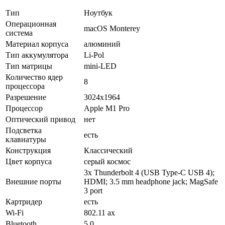
Тип
Ноутбук
Операционная
macOS Monterey
система
Материал корпуса
алюминий
Тип аккумулятора
Li-Pol
Тип матрицы
mini-LED
Количество ядер
8
процессора
Разрешение
3024x1964
Процессор
Apple M1 Pro
Оптический привод
нет
Подсветка
есть
клавиатуры
Конструкция
Классический
Цвет корпуса
серый космос
3x Thunderbolt 4 (USB Type-C USB 4);
Внешние порты
HDMI; 3.5 mm headphone jack; MagSafe
3 port
Картридер
есть
Wi-Fi
802.11 ax
Bluetooth
5.0