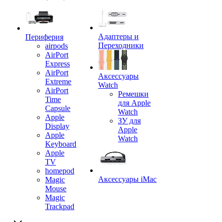
Адаптеры и
Периферия
Переходники
airpods
AirPort
Express
AirPort
Аксессуары
Extreme
Watch
AirPort
Ремешки
Time
для Apple
Capsule
Watch
Apple
ЗУ для
Display
Apple
Apple
Watch
Keyboard
Apple
TV
homepod
Аксессуары iMac
Magic
Mouse
Magic
Trackpad