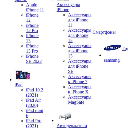
Аксессуары
Apple
iPhone
iPhone 11
Аксессуары
iPhone
для iPhone
12
11
iPhone
Аксессуары
12 Pro
Смартфоны
для iPhone
iPhone
12
13
Аксессуары
iPhone
Га
для iPhone
13 Pro
13
iPhone
samsung
Аксессуары
SE 2022
для iPhone
SE
Аксессуары
к iPhone 7
iPad
Аксессуары
iPad 10.2
к iPhone X
(2021)
Аксессуары
iPad Air
MagSafe
(2020)
iPad mini
6
iPad Pro
Автодержатели
(2021)