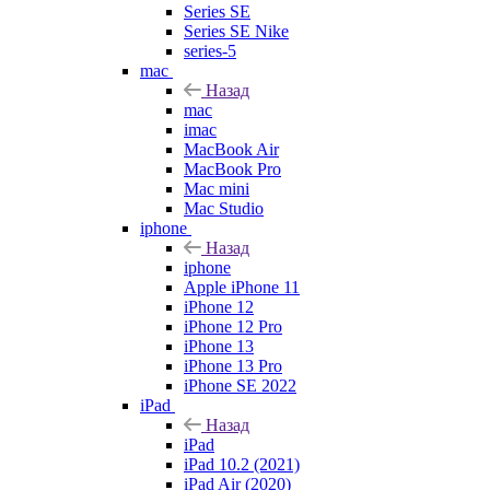
Series SE
Series SE Nike
series-5
mac
Назад
mac
imac
MacBook Air
MacBook Pro
Mac mini
Mac Studio
iphone
Назад
iphone
Apple iPhone 11
iPhone 12
iPhone 12 Pro
iPhone 13
iPhone 13 Pro
iPhone SE 2022
iPad
Назад
iPad
iPad 10.2 (2021)
iPad Air (2020)