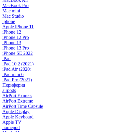
MacBook Air
MacBook Pro
Mac mini
Mac Studio
iphone
Apple iPhone 11
iPhone 12
iPhone 12 Pro
iPhone 13
iPhone 13 Pro
iPhone SE 2022
iPad
iPad 10.2 (2021)
iPad Air (2020)
iPad mini 6
iPad Pro (2021)
Периферия
airpods
AirPort Express
AirPort Extreme
AirPort Time Capsule
Apple Display
Apple Keyboard
Apple TV
homepod