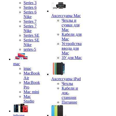
Series 3
Series 6
Series 6
Аксессуары Mac
Nike
Чехлы и
Series 7
сумки для
Series 7
Mac
Nike
Кабели для
Series SE
Mac
Series SE
Устройства
Nike
ввода для
series-5
Mac
ЗУ для Mac
mac
imac
MacBook
Air
Аксессуары iPad
MacBook
Чехлы
Pro
Кабели и
Mac mini
док-
Mac
станции
Studio
Питание
iphone