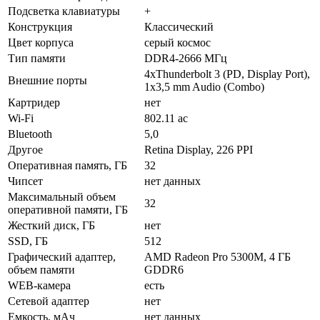
Подсветка клавиатуры
+
Конструкция
Классический
Цвет корпуса
серый космос
Тип памяти
DDR4-2666 МГц
4xThunderbolt 3 (PD, Display Port),
Внешние порты
1x3,5 mm Audio (Combo)
Картридер
нет
Wi-Fi
802.11 ac
Bluetooth
5,0
Другое
Retina Display, 226 PPI
Оперативная память, ГБ
32
Чипсет
нет данных
Максимальный объем
32
оперативной памяти, ГБ
Жесткий диск, ГБ
нет
SSD, ГБ
512
Графический адаптер,
AMD Radeon Pro 5300M, 4 ГБ
объем памяти
GDDR6
WEB-камера
есть
Сетевой адаптер
нет
Емкость, мАч
нет данных