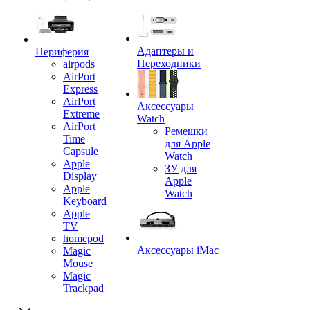
Адаптеры и
Периферия
Переходники
airpods
AirPort
Express
AirPort
Аксессуары
Extreme
Watch
AirPort
Ремешки
Time
для Apple
Capsule
Watch
Apple
ЗУ для
Display
Apple
Apple
Watch
Keyboard
Apple
TV
homepod
Аксессуары iMac
Magic
Mouse
Magic
Trackpad