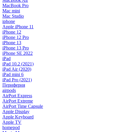
MacBook Air
MacBook Pro
Mac mini
Mac Studio
iphone
Apple iPhone 11
iPhone 12
iPhone 12 Pro
iPhone 13
iPhone 13 Pro
iPhone SE 2022
iPad
iPad 10.2 (2021)
iPad Air (2020)
iPad mini 6
iPad Pro (2021)
Периферия
airpods
AirPort Express
AirPort Extreme
AirPort Time Capsule
Apple Display
Apple Keyboard
Apple TV
homepod