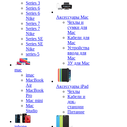
Series 3
Series 6
Series 6
Аксессуары Mac
Nike
Чехлы и
Series 7
сумки для
Series 7
Mac
Nike
Кабели для
Series SE
Mac
Series SE
Устройства
Nike
ввода для
series-5
Mac
ЗУ для Mac
mac
imac
MacBook
Air
Аксессуары iPad
MacBook
Чехлы
Pro
Кабели и
Mac mini
док-
Mac
станции
Studio
Питание
iphone