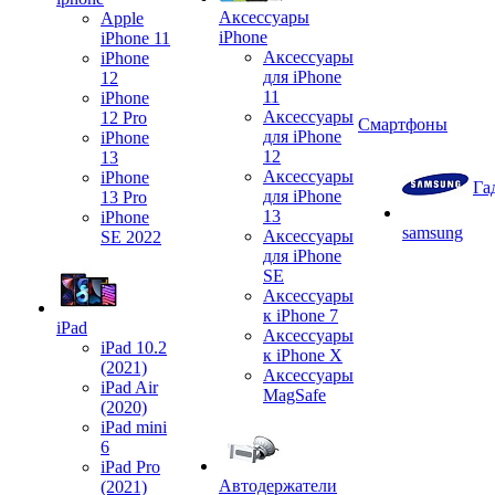
Аксессуары
Apple
iPhone
iPhone 11
Аксессуары
iPhone
для iPhone
12
11
iPhone
Аксессуары
12 Pro
Смартфоны
для iPhone
iPhone
12
13
Аксессуары
iPhone
Га
для iPhone
13 Pro
13
iPhone
samsung
Аксессуары
SE 2022
для iPhone
SE
Аксессуары
к iPhone 7
iPad
Аксессуары
iPad 10.2
к iPhone X
(2021)
Аксессуары
iPad Air
MagSafe
(2020)
iPad mini
6
iPad Pro
Автодержатели
(2021)