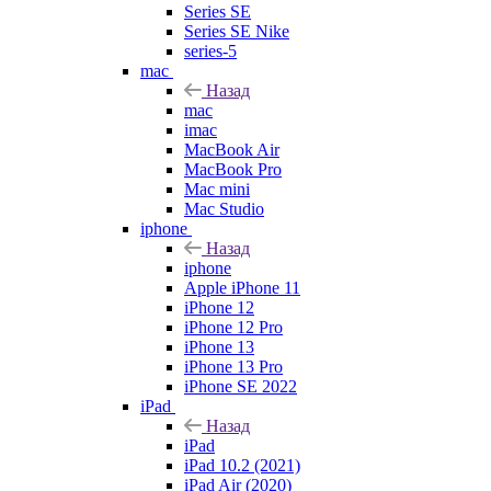
Series SE
Series SE Nike
series-5
mac
Назад
mac
imac
MacBook Air
MacBook Pro
Mac mini
Mac Studio
iphone
Назад
iphone
Apple iPhone 11
iPhone 12
iPhone 12 Pro
iPhone 13
iPhone 13 Pro
iPhone SE 2022
iPad
Назад
iPad
iPad 10.2 (2021)
iPad Air (2020)