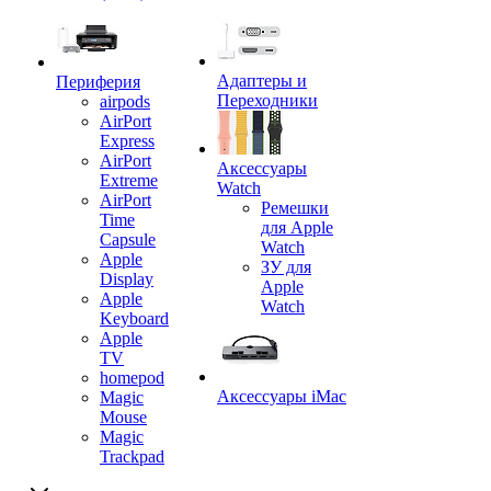
Адаптеры и
Периферия
Переходники
airpods
AirPort
Express
AirPort
Аксессуары
Extreme
Watch
AirPort
Ремешки
Time
для Apple
Capsule
Watch
Apple
ЗУ для
Display
Apple
Apple
Watch
Keyboard
Apple
TV
homepod
Аксессуары iMac
Magic
Mouse
Magic
Trackpad