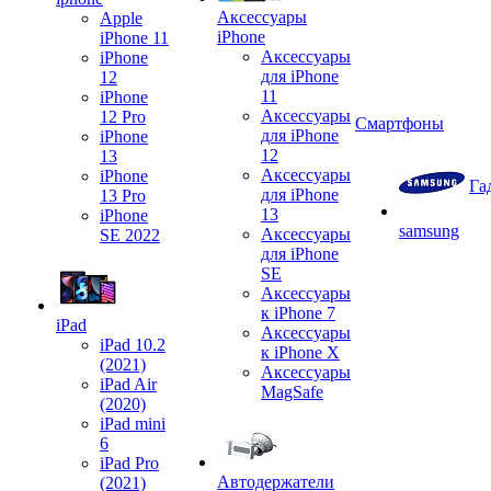
Аксессуары
Apple
iPhone
iPhone 11
Аксессуары
iPhone
для iPhone
12
11
iPhone
Аксессуары
12 Pro
Смартфоны
для iPhone
iPhone
12
13
Аксессуары
iPhone
Га
для iPhone
13 Pro
13
iPhone
samsung
Аксессуары
SE 2022
для iPhone
SE
Аксессуары
к iPhone 7
iPad
Аксессуары
iPad 10.2
к iPhone X
(2021)
Аксессуары
iPad Air
MagSafe
(2020)
iPad mini
6
iPad Pro
Автодержатели
(2021)