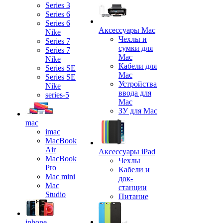
Series 3
Series 6
Series 6
Аксессуары Mac
Nike
Чехлы и
Series 7
сумки для
Series 7
Mac
Nike
Кабели для
Series SE
Mac
Series SE
Устройства
Nike
ввода для
series-5
Mac
ЗУ для Mac
mac
imac
MacBook
Air
Аксессуары iPad
MacBook
Чехлы
Pro
Кабели и
Mac mini
док-
Mac
станции
Studio
Питание
iphone