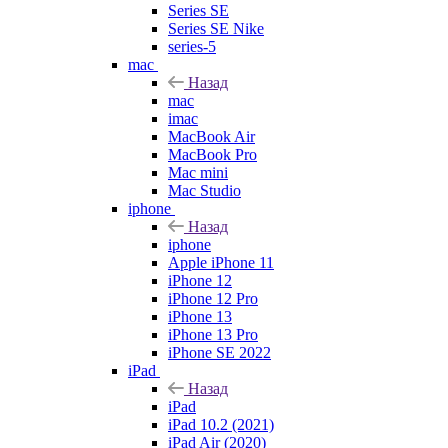
Series SE
Series SE Nike
series-5
mac
Назад
mac
imac
MacBook Air
MacBook Pro
Mac mini
Mac Studio
iphone
Назад
iphone
Apple iPhone 11
iPhone 12
iPhone 12 Pro
iPhone 13
iPhone 13 Pro
iPhone SE 2022
iPad
Назад
iPad
iPad 10.2 (2021)
iPad Air (2020)