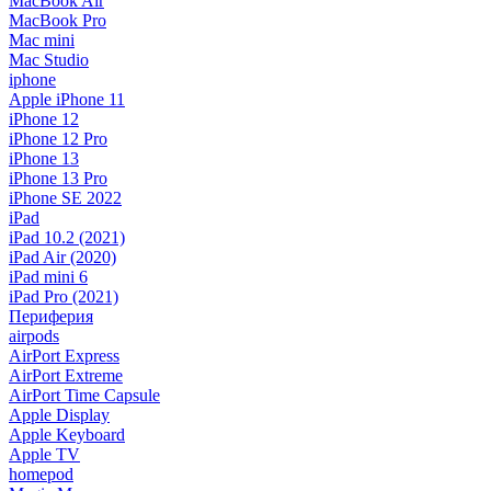
MacBook Air
MacBook Pro
Mac mini
Mac Studio
iphone
Apple iPhone 11
iPhone 12
iPhone 12 Pro
iPhone 13
iPhone 13 Pro
iPhone SE 2022
iPad
iPad 10.2 (2021)
iPad Air (2020)
iPad mini 6
iPad Pro (2021)
Периферия
airpods
AirPort Express
AirPort Extreme
AirPort Time Capsule
Apple Display
Apple Keyboard
Apple TV
homepod