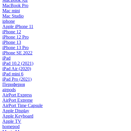
MacBook Air
MacBook Pro
Mac mini
Mac Studio
iphone
Apple iPhone 11
iPhone 12
iPhone 12 Pro
iPhone 13
iPhone 13 Pro
iPhone SE 2022
iPad
iPad 10.2 (2021)
iPad Air (2020)
iPad mini 6
iPad Pro (2021)
Периферия
airpods
AirPort Express
AirPort Extreme
AirPort Time Capsule
Apple Display
Apple Keyboard
Apple TV
homepod