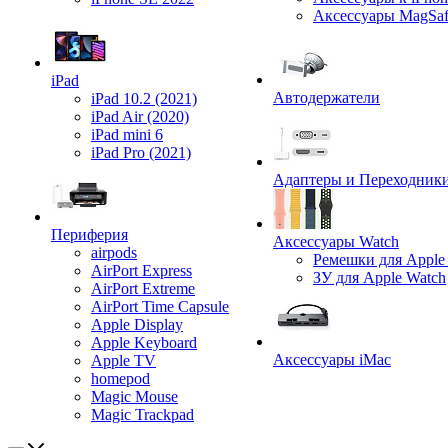
Аксессуары MagSa
iPad
Автодержатели
iPad 10.2 (2021)
iPad Air (2020)
iPad mini 6
iPad Pro (2021)
Адаптеры и Переходник
Периферия
Аксессуары Watch
airpods
Ремешки для Apple
AirPort Express
ЗУ для Apple Watch
AirPort Extreme
AirPort Time Capsule
Apple Display
Apple Keyboard
Аксессуары iMac
Apple TV
homepod
Magic Mouse
Magic Trackpad