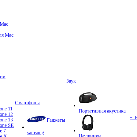
 Mac
ля Mac
ции
Звук
Смартфоны
one 11
Портативная акустика
one 12
+ 
one 13
Гаджеты
one SE
e 7
samsung
Наушники
ne X