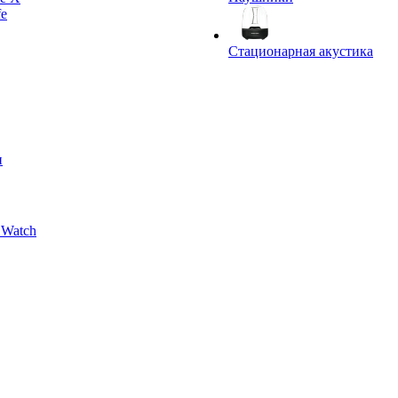
fe
Стационарная акустика
и
 Watch