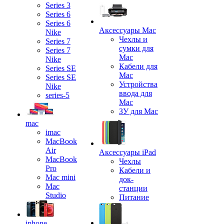
Series 3
Series 6
Series 6
Аксессуары Mac
Nike
Чехлы и
Series 7
сумки для
Series 7
Mac
Nike
Кабели для
Series SE
Mac
Series SE
Устройства
Nike
ввода для
series-5
Mac
ЗУ для Mac
mac
imac
MacBook
Air
Аксессуары iPad
MacBook
Чехлы
Pro
Кабели и
Mac mini
док-
Mac
станции
Studio
Питание
iphone