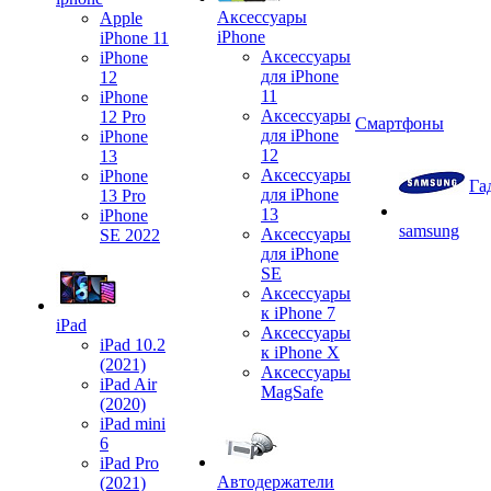
Аксессуары
Apple
iPhone
iPhone 11
Аксессуары
iPhone
для iPhone
12
11
iPhone
Аксессуары
12 Pro
Смартфоны
для iPhone
iPhone
12
13
Аксессуары
iPhone
Га
для iPhone
13 Pro
13
iPhone
samsung
Аксессуары
SE 2022
для iPhone
SE
Аксессуары
к iPhone 7
iPad
Аксессуары
iPad 10.2
к iPhone X
(2021)
Аксессуары
iPad Air
MagSafe
(2020)
iPad mini
6
iPad Pro
Автодержатели
(2021)