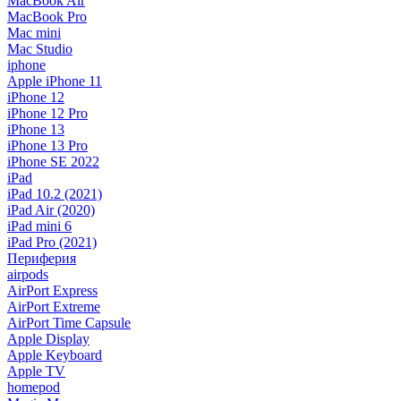
MacBook Air
MacBook Pro
Mac mini
Mac Studio
iphone
Apple iPhone 11
iPhone 12
iPhone 12 Pro
iPhone 13
iPhone 13 Pro
iPhone SE 2022
iPad
iPad 10.2 (2021)
iPad Air (2020)
iPad mini 6
iPad Pro (2021)
Периферия
airpods
AirPort Express
AirPort Extreme
AirPort Time Capsule
Apple Display
Apple Keyboard
Apple TV
homepod