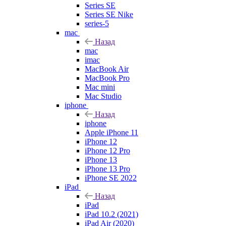
Series SE
Series SE Nike
series-5
mac
Назад
mac
imac
MacBook Air
MacBook Pro
Mac mini
Mac Studio
iphone
Назад
iphone
Apple iPhone 11
iPhone 12
iPhone 12 Pro
iPhone 13
iPhone 13 Pro
iPhone SE 2022
iPad
Назад
iPad
iPad 10.2 (2021)
iPad Air (2020)