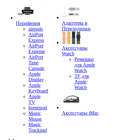
Адаптеры и
Периферия
Переходники
airpods
AirPort
Express
AirPort
Аксессуары
Extreme
Watch
AirPort
Ремешки
Time
для Apple
Capsule
Watch
Apple
ЗУ для
Display
Apple
Apple
Watch
Keyboard
Apple
TV
homepod
Аксессуары iMac
Magic
Mouse
Magic
Trackpad