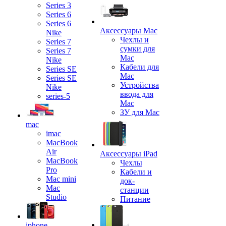
Series 3
Series 6
Series 6
Аксессуары Mac
Nike
Чехлы и
Series 7
сумки для
Series 7
Mac
Nike
Кабели для
Series SE
Mac
Series SE
Устройства
Nike
ввода для
series-5
Mac
ЗУ для Mac
mac
imac
MacBook
Air
Аксессуары iPad
MacBook
Чехлы
Pro
Кабели и
Mac mini
док-
Mac
станции
Studio
Питание
iphone