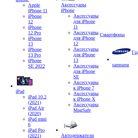
Аксессуары
Apple
iPhone
iPhone 11
Аксессуары
iPhone
для iPhone
12
11
iPhone
Аксессуары
12 Pro
Смартфоны
для iPhone
iPhone
12
13
Аксессуары
iPhone
Га
для iPhone
13 Pro
13
iPhone
samsung
Аксессуары
SE 2022
для iPhone
SE
Аксессуары
к iPhone 7
iPad
Аксессуары
iPad 10.2
к iPhone X
(2021)
Аксессуары
iPad Air
MagSafe
(2020)
iPad mini
6
iPad Pro
Автодержатели
(2021)