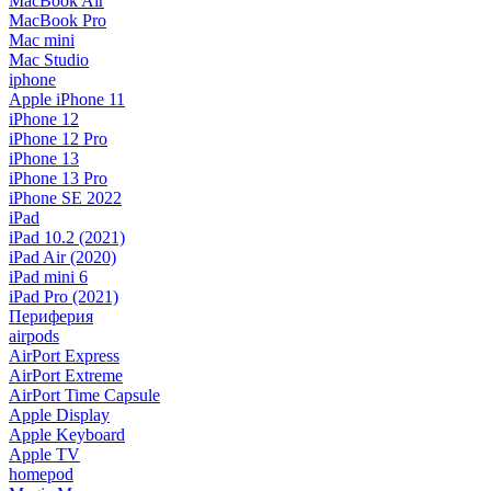
MacBook Air
MacBook Pro
Mac mini
Mac Studio
iphone
Apple iPhone 11
iPhone 12
iPhone 12 Pro
iPhone 13
iPhone 13 Pro
iPhone SE 2022
iPad
iPad 10.2 (2021)
iPad Air (2020)
iPad mini 6
iPad Pro (2021)
Периферия
airpods
AirPort Express
AirPort Extreme
AirPort Time Capsule
Apple Display
Apple Keyboard
Apple TV
homepod