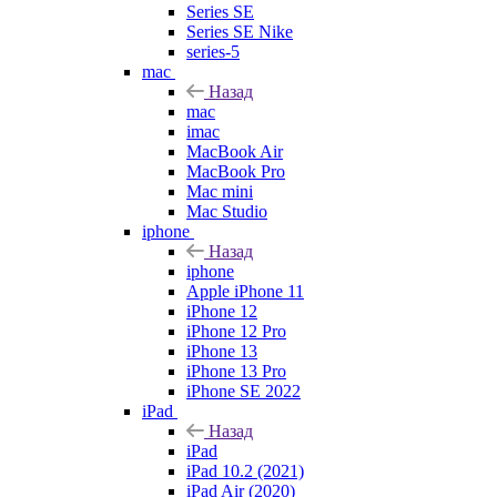
Series SE
Series SE Nike
series-5
mac
Назад
mac
imac
MacBook Air
MacBook Pro
Mac mini
Mac Studio
iphone
Назад
iphone
Apple iPhone 11
iPhone 12
iPhone 12 Pro
iPhone 13
iPhone 13 Pro
iPhone SE 2022
iPad
Назад
iPad
iPad 10.2 (2021)
iPad Air (2020)