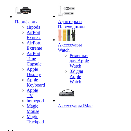
Адаптеры и
Периферия
Переходники
airpods
AirPort
Express
AirPort
Аксессуары
Extreme
Watch
AirPort
Ремешки
Time
для Apple
Capsule
Watch
Apple
ЗУ для
Display
Apple
Apple
Watch
Keyboard
Apple
TV
homepod
Аксессуары iMac
Magic
Mouse
Magic
Trackpad