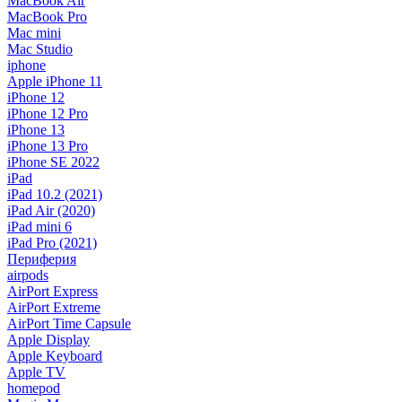
MacBook Air
MacBook Pro
Mac mini
Mac Studio
iphone
Apple iPhone 11
iPhone 12
iPhone 12 Pro
iPhone 13
iPhone 13 Pro
iPhone SE 2022
iPad
iPad 10.2 (2021)
iPad Air (2020)
iPad mini 6
iPad Pro (2021)
Периферия
airpods
AirPort Express
AirPort Extreme
AirPort Time Capsule
Apple Display
Apple Keyboard
Apple TV
homepod