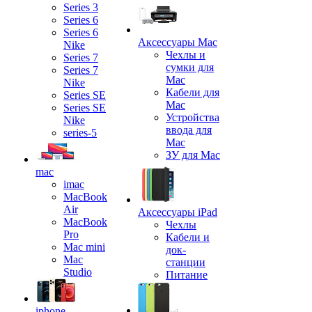
Series 3
Series 6
Series 6
Аксессуары Mac
Nike
Чехлы и
Series 7
сумки для
Series 7
Mac
Nike
Кабели для
Series SE
Mac
Series SE
Устройства
Nike
ввода для
series-5
Mac
ЗУ для Mac
mac
imac
MacBook
Air
Аксессуары iPad
MacBook
Чехлы
Pro
Кабели и
Mac mini
док-
Mac
станции
Studio
Питание
iphone