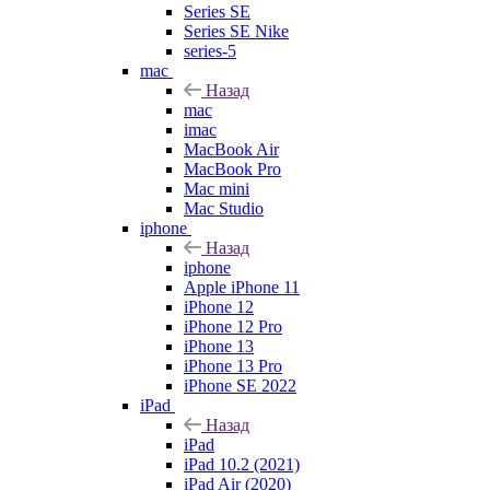
Series SE
Series SE Nike
series-5
mac
Назад
mac
imac
MacBook Air
MacBook Pro
Mac mini
Mac Studio
iphone
Назад
iphone
Apple iPhone 11
iPhone 12
iPhone 12 Pro
iPhone 13
iPhone 13 Pro
iPhone SE 2022
iPad
Назад
iPad
iPad 10.2 (2021)
iPad Air (2020)