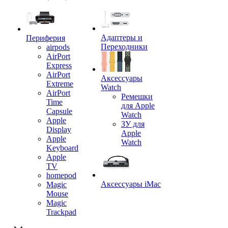
Адаптеры и
Периферия
Переходники
airpods
AirPort
Express
AirPort
Аксессуары
Extreme
Watch
AirPort
Ремешки
Time
для Apple
Capsule
Watch
Apple
ЗУ для
Display
Apple
Apple
Watch
Keyboard
Apple
TV
homepod
Аксессуары iMac
Magic
Mouse
Magic
Trackpad