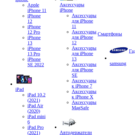
Аксессуары
Apple
iPhone
iPhone 11
Аксессуары
iPhone
для iPhone
12
11
iPhone
Аксессуары
12 Pro
Смартфоны
для iPhone
iPhone
12
13
Аксессуары
iPhone
Га
для iPhone
13 Pro
13
iPhone
samsung
Аксессуары
SE 2022
для iPhone
SE
Аксессуары
к iPhone 7
iPad
Аксессуары
iPad 10.2
к iPhone X
(2021)
Аксессуары
iPad Air
MagSafe
(2020)
iPad mini
6
iPad Pro
Автодержатели
(2021)