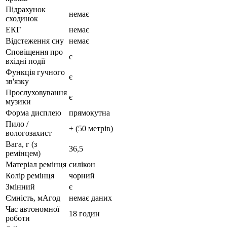
Підрахунок
немає
сходинок
ЕКГ
немає
Відстеження сну
немає
Сповіщення про
є
вхідні події
Функція гучного
є
зв'язку
Прослуховування
є
музики
Форма дисплею
прямокутна
Пило /
+ (50 метрів)
вологозахист
Вага, г (з
36,5
ремінцем)
Матеріал ремінця
силікон
Колір ремінця
чорний
Змінний
є
Ємність, мАгод
немає даних
Час автономної
18 годин
роботи