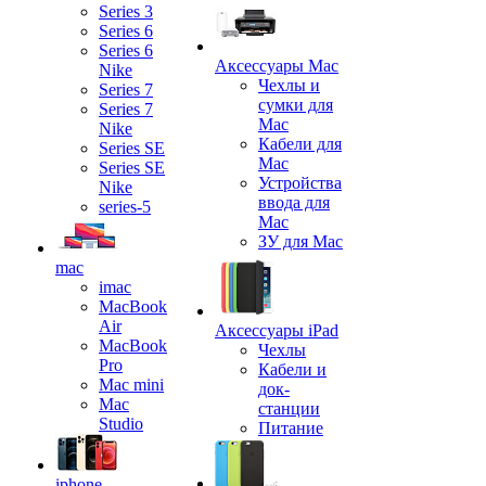
Series 3
Series 6
Series 6
Аксессуары Mac
Nike
Чехлы и
Series 7
сумки для
Series 7
Mac
Nike
Кабели для
Series SE
Mac
Series SE
Устройства
Nike
ввода для
series-5
Mac
ЗУ для Mac
mac
imac
MacBook
Air
Аксессуары iPad
MacBook
Чехлы
Pro
Кабели и
Mac mini
док-
Mac
станции
Studio
Питание
iphone