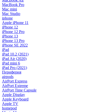
MacBook Air
MacBook Pro
Mac mini
Mac Studio
iphone
Apple iPhone 11
iPhone 12
iPhone 12 Pro
iPhone 13
iPhone 13 Pro
iPhone SE 2022
iPad
iPad 10.2 (2021)
iPad Air (2020)
iPad mini 6
iPad Pro (2021)
Периферия
airpods
AirPort Express
AirPort Extreme
AirPort Time Capsule
Apple Display
Apple Keyboard
Apple TV
homepod