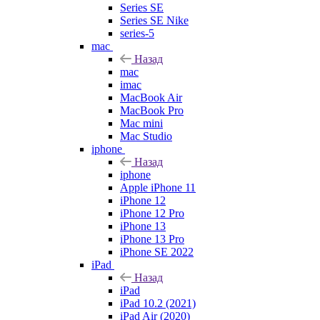
Series SE
Series SE Nike
series-5
mac
Назад
mac
imac
MacBook Air
MacBook Pro
Mac mini
Mac Studio
iphone
Назад
iphone
Apple iPhone 11
iPhone 12
iPhone 12 Pro
iPhone 13
iPhone 13 Pro
iPhone SE 2022
iPad
Назад
iPad
iPad 10.2 (2021)
iPad Air (2020)