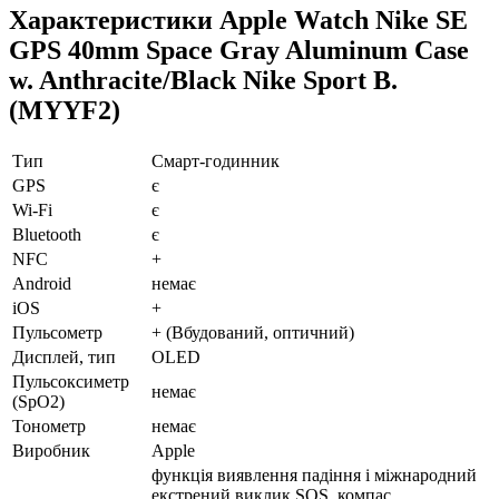
Характеристики Apple Watch Nike SE
GPS 40mm Space Gray Aluminum Case
w. Anthracite/Black Nike Sport B.
(MYYF2)
Тип
Смарт-годинник
GPS
є
Wi-Fi
є
Bluetooth
є
NFC
+
Android
немає
iOS
+
Пульсометр
+ (Вбудований, оптичний)
Дисплей, тип
OLED
Пульсоксиметр
немає
(SpO2)
Тонометр
немає
Виробник
Apple
функція виявлення падіння і міжнародний
екстрений виклик SOS, компас,