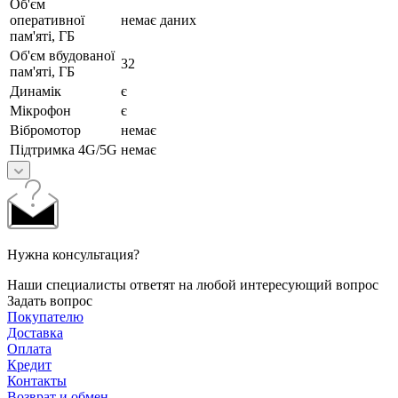
Об'єм
оперативної
немає даних
пам'яті, ГБ
Об'єм вбудованої
32
пам'яті, ГБ
Динамік
є
Мікрофон
є
Вібромотор
немає
Підтримка 4G/5G
немає
Нужна консультация?
Наши специалисты ответят на любой интересующий вопрос
Задать вопрос
Покупателю
Доставка
Оплата
Кредит
Контакты
Возврат и обмен