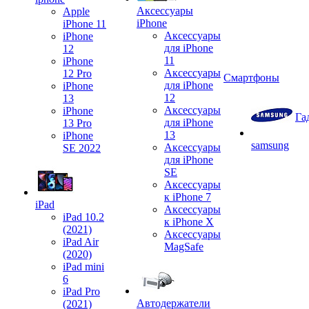
Аксессуары
Apple
iPhone
iPhone 11
Аксессуары
iPhone
для iPhone
12
11
iPhone
Аксессуары
12 Pro
Смартфоны
для iPhone
iPhone
12
13
Аксессуары
iPhone
Га
для iPhone
13 Pro
13
iPhone
samsung
Аксессуары
SE 2022
для iPhone
SE
Аксессуары
к iPhone 7
iPad
Аксессуары
iPad 10.2
к iPhone X
(2021)
Аксессуары
iPad Air
MagSafe
(2020)
iPad mini
6
iPad Pro
Автодержатели
(2021)