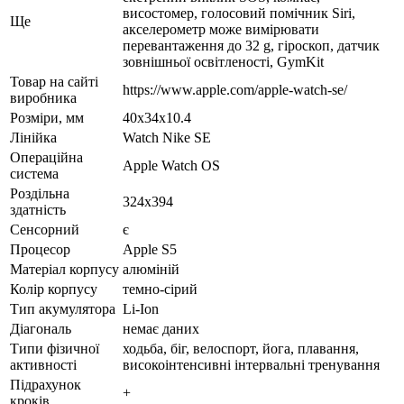
висостомер, голосовий помічник Siri,
Ще
акселерометр може вимірювати
перевантаження до 32 g, гіроскоп, датчик
зовнішньої освітленості, GymKit
Товар на сайті
https://www.apple.com/apple-watch-se/
виробника
Розміри, мм
40x34x10.4
Лінійка
Watch Nike SE
Операційна
Apple Watch OS
система
Роздільна
324х394
здатність
Сенсорний
є
Процесор
Apple S5
Матеріал корпусу
алюміній
Колір корпусу
темно-сірий
Тип акумулятора
Li-Ion
Діагональ
немає даних
Типи фізичної
ходьба, біг, велоспорт, йога, плавання,
активності
високоінтенсивні інтервальні тренування
Підрахунок
+
кроків