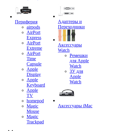
Адаптеры и
Периферия
Переходники
airpods
AirPort
Express
AirPort
Аксессуары
Extreme
Watch
AirPort
Ремешки
Time
для Apple
Capsule
Watch
Apple
ЗУ для
Display
Apple
Apple
Watch
Keyboard
Apple
TV
homepod
Аксессуары iMac
Magic
Mouse
Magic
Trackpad