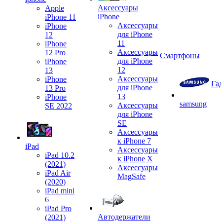
Аксессуары
Apple
iPhone
iPhone 11
Аксессуары
iPhone
для iPhone
12
11
iPhone
Аксессуары
12 Pro
Смартфоны
для iPhone
iPhone
12
13
Аксессуары
iPhone
Га
для iPhone
13 Pro
13
iPhone
samsung
Аксессуары
SE 2022
для iPhone
SE
Аксессуары
к iPhone 7
iPad
Аксессуары
iPad 10.2
к iPhone X
(2021)
Аксессуары
iPad Air
MagSafe
(2020)
iPad mini
6
iPad Pro
Автодержатели
(2021)