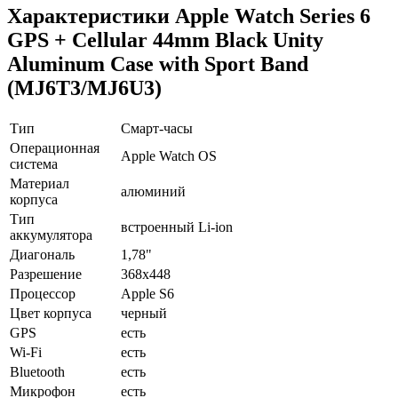
Характеристики Apple Watch Series 6
GPS + Cellular 44mm Black Unity
Aluminum Case with Sport Band
(MJ6T3/MJ6U3)
Тип
Смарт-часы
Операционная
Apple Watch OS
система
Материал
алюминий
корпуса
Тип
встроенный Li-ion
аккумулятора
Диагональ
1,78"
Разрешение
368x448
Процессор
Apple S6
Цвет корпуса
черный
GPS
есть
Wi-Fi
есть
Bluetooth
есть
Микрофон
есть