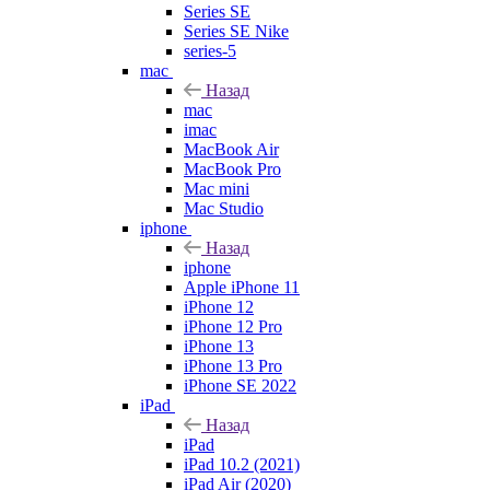
Series SE
Series SE Nike
series-5
mac
Назад
mac
imac
MacBook Air
MacBook Pro
Mac mini
Mac Studio
iphone
Назад
iphone
Apple iPhone 11
iPhone 12
iPhone 12 Pro
iPhone 13
iPhone 13 Pro
iPhone SE 2022
iPad
Назад
iPad
iPad 10.2 (2021)
iPad Air (2020)