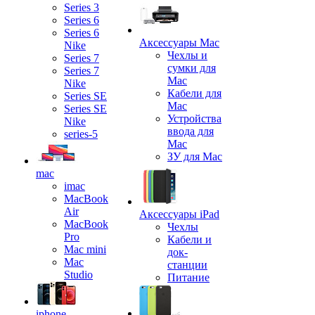
Series 3
Series 6
Series 6
Аксессуары Mac
Nike
Чехлы и
Series 7
сумки для
Series 7
Mac
Nike
Кабели для
Series SE
Mac
Series SE
Устройства
Nike
ввода для
series-5
Mac
ЗУ для Mac
mac
imac
MacBook
Air
Аксессуары iPad
MacBook
Чехлы
Pro
Кабели и
Mac mini
док-
Mac
станции
Studio
Питание
iphone