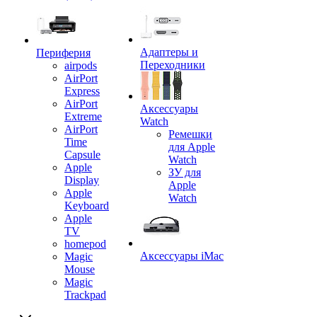
Адаптеры и
Периферия
Переходники
airpods
AirPort
Express
AirPort
Аксессуары
Extreme
Watch
AirPort
Ремешки
Time
для Apple
Capsule
Watch
Apple
ЗУ для
Display
Apple
Apple
Watch
Keyboard
Apple
TV
homepod
Аксессуары iMac
Magic
Mouse
Magic
Trackpad