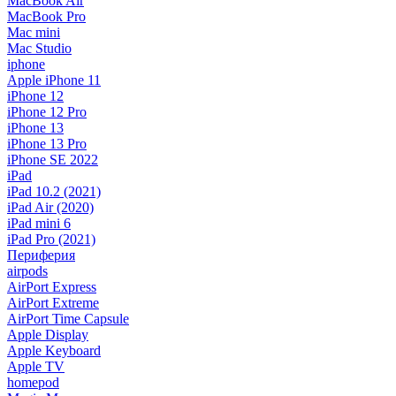
MacBook Air
MacBook Pro
Mac mini
Mac Studio
iphone
Apple iPhone 11
iPhone 12
iPhone 12 Pro
iPhone 13
iPhone 13 Pro
iPhone SE 2022
iPad
iPad 10.2 (2021)
iPad Air (2020)
iPad mini 6
iPad Pro (2021)
Периферия
airpods
AirPort Express
AirPort Extreme
AirPort Time Capsule
Apple Display
Apple Keyboard
Apple TV
homepod