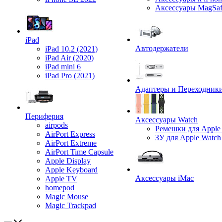
Аксессуары MagSa
iPad
Автодержатели
iPad 10.2 (2021)
iPad Air (2020)
iPad mini 6
iPad Pro (2021)
Адаптеры и Переходник
Периферия
Аксессуары Watch
airpods
Ремешки для Apple
AirPort Express
ЗУ для Apple Watch
AirPort Extreme
AirPort Time Capsule
Apple Display
Apple Keyboard
Аксессуары iMac
Apple TV
homepod
Magic Mouse
Magic Trackpad