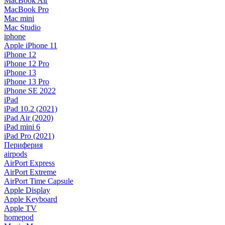
MacBook Air
MacBook Pro
Mac mini
Mac Studio
iphone
Apple iPhone 11
iPhone 12
iPhone 12 Pro
iPhone 13
iPhone 13 Pro
iPhone SE 2022
iPad
iPad 10.2 (2021)
iPad Air (2020)
iPad mini 6
iPad Pro (2021)
Периферия
airpods
AirPort Express
AirPort Extreme
AirPort Time Capsule
Apple Display
Apple Keyboard
Apple TV
homepod