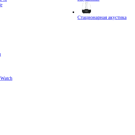
fe
Стационарная акустика
и
 Watch