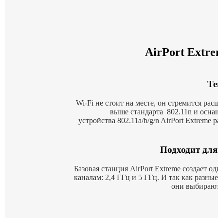
AirPort Extre
Те
Wi-Fi не стоит на месте, он стремится ра
выше стандарта
802.11n и осна
устройства
802.11a/b/g/n AirPort Extreme
Подходит для 
Базовая станция AirPort Extreme создает 
каналам: 2,4 ГГц и 5 ГГц. И так как разны
они выбирают