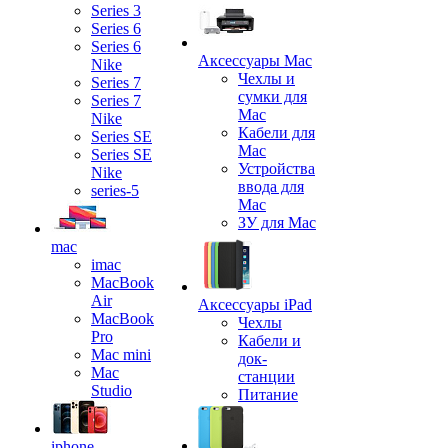
Series 3
Series 6
Series 6
Аксессуары Mac
Nike
Чехлы и
Series 7
сумки для
Series 7
Mac
Nike
Кабели для
Series SE
Mac
Series SE
Устройства
Nike
ввода для
series-5
Mac
ЗУ для Mac
mac
imac
MacBook
Air
Аксессуары iPad
MacBook
Чехлы
Pro
Кабели и
Mac mini
док-
Mac
станции
Studio
Питание
iphone