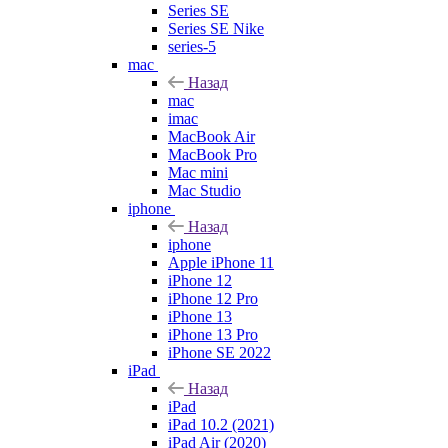
Series SE
Series SE Nike
series-5
mac
Назад
mac
imac
MacBook Air
MacBook Pro
Mac mini
Mac Studio
iphone
Назад
iphone
Apple iPhone 11
iPhone 12
iPhone 12 Pro
iPhone 13
iPhone 13 Pro
iPhone SE 2022
iPad
Назад
iPad
iPad 10.2 (2021)
iPad Air (2020)