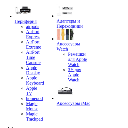
Адаптеры и
Периферия
Переходники
airpods
AirPort
Express
AirPort
Аксессуары
Extreme
Watch
AirPort
Ремешки
Time
для Apple
Capsule
Watch
Apple
ЗУ для
Display
Apple
Apple
Watch
Keyboard
Apple
TV
homepod
Аксессуары iMac
Magic
Mouse
Magic
Trackpad