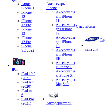
Аксессуары
Apple
iPhone
iPhone 11
Аксессуары
iPhone
для iPhone
12
11
iPhone
Аксессуары
12 Pro
Смартфоны
для iPhone
iPhone
12
13
Аксессуары
iPhone
Га
для iPhone
13 Pro
13
iPhone
samsung
Аксессуары
SE 2022
для iPhone
SE
Аксессуары
к iPhone 7
iPad
Аксессуары
iPad 10.2
к iPhone X
(2021)
Аксессуары
iPad Air
MagSafe
(2020)
iPad mini
6
iPad Pro
Автодержатели
(2021)