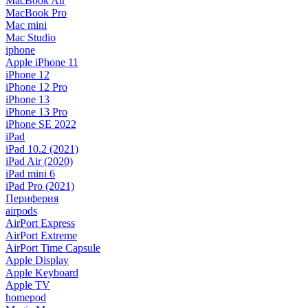
MacBook Air
MacBook Pro
Mac mini
Mac Studio
iphone
Apple iPhone 11
iPhone 12
iPhone 12 Pro
iPhone 13
iPhone 13 Pro
iPhone SE 2022
iPad
iPad 10.2 (2021)
iPad Air (2020)
iPad mini 6
iPad Pro (2021)
Периферия
airpods
AirPort Express
AirPort Extreme
AirPort Time Capsule
Apple Display
Apple Keyboard
Apple TV
homepod