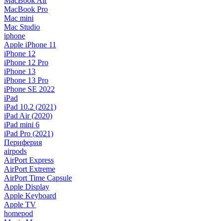
MacBook Air
MacBook Pro
Mac mini
Mac Studio
iphone
Apple iPhone 11
iPhone 12
iPhone 12 Pro
iPhone 13
iPhone 13 Pro
iPhone SE 2022
iPad
iPad 10.2 (2021)
iPad Air (2020)
iPad mini 6
iPad Pro (2021)
Периферия
airpods
AirPort Express
AirPort Extreme
AirPort Time Capsule
Apple Display
Apple Keyboard
Apple TV
homepod