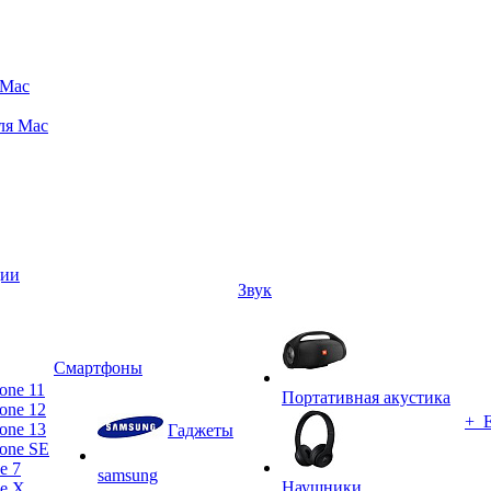
 Mac
ля Mac
ции
Звук
Смартфоны
one 11
Портативная акустика
one 12
+ 
one 13
Гаджеты
one SE
e 7
samsung
Наушники
ne X