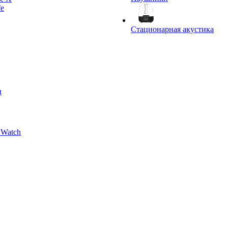
fe
Стационарная акустика
и
 Watch