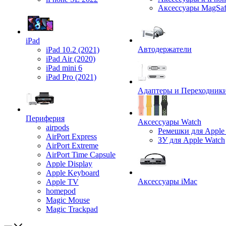
Аксессуары MagSa
iPad
Автодержатели
iPad 10.2 (2021)
iPad Air (2020)
iPad mini 6
iPad Pro (2021)
Адаптеры и Переходник
Периферия
Аксессуары Watch
airpods
Ремешки для Apple
AirPort Express
ЗУ для Apple Watch
AirPort Extreme
AirPort Time Capsule
Apple Display
Apple Keyboard
Аксессуары iMac
Apple TV
homepod
Magic Mouse
Magic Trackpad