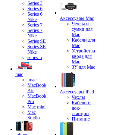
Series 3
Series 6
Series 6
Аксессуары Mac
Nike
Чехлы и
Series 7
сумки для
Series 7
Mac
Nike
Кабели для
Series SE
Mac
Series SE
Устройства
Nike
ввода для
series-5
Mac
ЗУ для Mac
mac
imac
MacBook
Air
Аксессуары iPad
MacBook
Чехлы
Pro
Кабели и
Mac mini
док-
Mac
станции
Studio
Питание
iphone