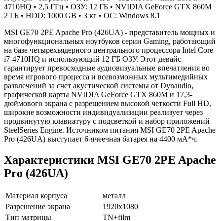
4710HQ • 2,5 ГГц • ОЗУ: 12 ГБ • NVIDIA GeForce GTX 860M
2 ГБ • HDD: 1000 GB • 3 кг • ОС: Windows 8.1
MSI GE70 2PE Apache Pro (426UA) - представитель мощных и
многофункциональных ноутбуков серии Gaming, работающий
на базе четырехъядерного центрального процессора Intel Core
i7-4710HQ и использующий 12 ГБ ОЗУ. Этот девайс
гарантирует превосходные аудиовизуальные впечатления во
время игрового процесса и всевозможных мультимедийных
развлечений за счет акустической системы от Dynaudio,
графической карты NVIDIA GeForce GTX 860M и 17,3-
дюймового экрана с разрешением высокой четкости Full HD,
широкие возможности индивидуализации реализует через
продвинутую клавиатуру с подсветкой и набор приложений
SteelSeries Engine. Источником питания MSI GE70 2PE Apache
Pro (426UA) выступает 6-ячеечная батарея на 4400 мА*ч.
Характеристики MSI GE70 2PE Apache
Pro (426UA)
Материал корпуса
металл
Разрешение экрана
1920x1080
Тип матрицы
TN+film