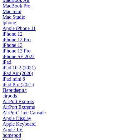
MacBook Air
MacBook Pro
Mac mini
Mac Studio
iphone
Apple iPhone 11
iPhone 12
iPhone 12 Pro
iPhone 13
iPhone 13 Pro
iPhone SE 2022
iPad
iPad 10.2 (2021)
iPad Air (2020)
iPad mini 6
iPad Pro (2021)
Периферия
airpods
AirPort Express
AirPort Extreme
AirPort Time Capsule
Apple Display
Apple Keyboard
Apple TV
homepod