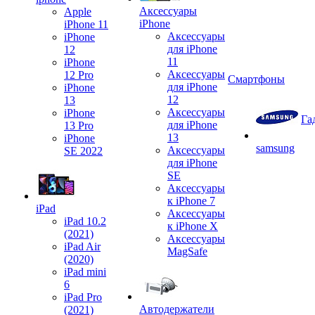
Аксессуары
Apple
iPhone
iPhone 11
Аксессуары
iPhone
для iPhone
12
11
iPhone
Аксессуары
12 Pro
Смартфоны
для iPhone
iPhone
12
13
Аксессуары
iPhone
Га
для iPhone
13 Pro
13
iPhone
samsung
Аксессуары
SE 2022
для iPhone
SE
Аксессуары
к iPhone 7
iPad
Аксессуары
iPad 10.2
к iPhone X
(2021)
Аксессуары
iPad Air
MagSafe
(2020)
iPad mini
6
iPad Pro
Автодержатели
(2021)