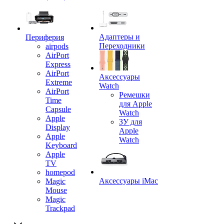
Адаптеры и
Периферия
Переходники
airpods
AirPort
Express
AirPort
Аксессуары
Extreme
Watch
AirPort
Ремешки
Time
для Apple
Capsule
Watch
Apple
ЗУ для
Display
Apple
Apple
Watch
Keyboard
Apple
TV
homepod
Аксессуары iMac
Magic
Mouse
Magic
Trackpad