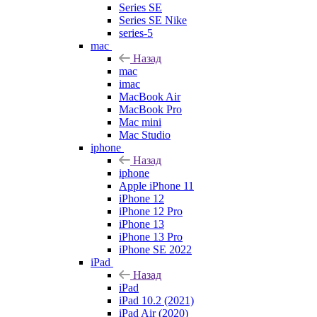
Series SE
Series SE Nike
series-5
mac
Назад
mac
imac
MacBook Air
MacBook Pro
Mac mini
Mac Studio
iphone
Назад
iphone
Apple iPhone 11
iPhone 12
iPhone 12 Pro
iPhone 13
iPhone 13 Pro
iPhone SE 2022
iPad
Назад
iPad
iPad 10.2 (2021)
iPad Air (2020)