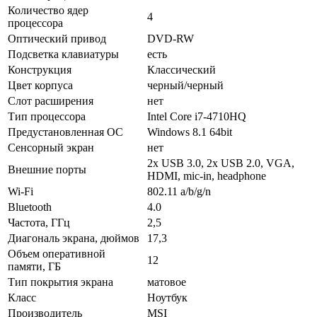
Количество ядер
4
процессора
Оптический привод
DVD-RW
Подсветка клавиатуры
есть
Конструкция
Классический
Цвет корпуса
черный/черный
Слот расширения
нет
Тип процессора
Intel Core i7-4710HQ
Предустановленная ОС
Windows 8.1 64bit
Сенсорный экран
нет
2x USB 3.0, 2x USB 2.0, VGA,
Внешние порты
HDMI, mic-in, headphone
Wi-Fi
802.11 a/b/g/n
Bluetooth
4.0
Частота, ГГц
2,5
Диагональ экрана, дюймов
17,3
Объем оперативной
12
памяти, ГБ
Тип покрытия экрана
матовое
Класс
Ноутбук
Производитель
MSI