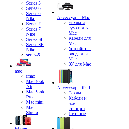
Series 3
Series 6
Series 6
Аксессуары Mac
Nike
Чехлы и
Series 7
сумки для
Series 7
Mac
Nike
Кабели для
Series SE
Mac
Series SE
Устройства
Nike
ввода для
series-5
Mac
ЗУ для Mac
mac
imac
MacBook
Air
Аксессуары iPad
MacBook
Чехлы
Pro
Кабели и
Mac mini
док-
Mac
станции
Studio
Питание
iphone