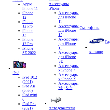
Аксессуары
Apple
iPhone
iPhone 11
Аксессуары
iPhone
для iPhone
12
11
iPhone
Аксессуары
12 Pro
Смартфоны
для iPhone
iPhone
12
13
Аксессуары
iPhone
Га
для iPhone
13 Pro
13
iPhone
samsung
Аксессуары
SE 2022
для iPhone
SE
Аксессуары
к iPhone 7
iPad
Аксессуары
iPad 10.2
к iPhone X
(2021)
Аксессуары
iPad Air
MagSafe
(2020)
iPad mini
6
iPad Pro
Автодержатели
(2021)