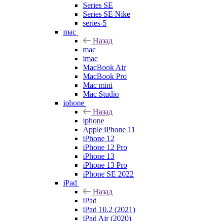
Series SE
Series SE Nike
series-5
mac
Назад
mac
imac
MacBook Air
MacBook Pro
Mac mini
Mac Studio
iphone
Назад
iphone
Apple iPhone 11
iPhone 12
iPhone 12 Pro
iPhone 13
iPhone 13 Pro
iPhone SE 2022
iPad
Назад
iPad
iPad 10.2 (2021)
iPad Air (2020)