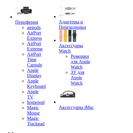
Адаптеры и
Периферия
Переходники
airpods
AirPort
Express
AirPort
Аксессуары
Extreme
Watch
AirPort
Ремешки
Time
для Apple
Capsule
Watch
Apple
ЗУ для
Display
Apple
Apple
Watch
Keyboard
Apple
TV
homepod
Аксессуары iMac
Magic
Mouse
Magic
Trackpad