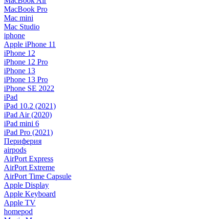
MacBook Air
MacBook Pro
Mac mini
Mac Studio
iphone
Apple iPhone 11
iPhone 12
iPhone 12 Pro
iPhone 13
iPhone 13 Pro
iPhone SE 2022
iPad
iPad 10.2 (2021)
iPad Air (2020)
iPad mini 6
iPad Pro (2021)
Периферия
airpods
AirPort Express
AirPort Extreme
AirPort Time Capsule
Apple Display
Apple Keyboard
Apple TV
homepod