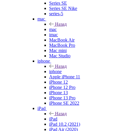
Series SE
Series SE Nike
series-5
mac
Назад
mac
imac
MacBook Air
MacBook Pro
Mac mini
Mac Studio
iphone
Назад
iphone
Apple iPhone 11
iPhone 12
iPhone 12 Pro
iPhone 13
iPhone 13 Pro
iPhone SE 2022
iPad
Назад
iPad
iPad 10.2 (2021)
iPad Air (2020)