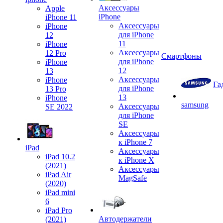
Аксессуары
Apple
iPhone
iPhone 11
Аксессуары
iPhone
для iPhone
12
11
iPhone
Аксессуары
12 Pro
Смартфоны
для iPhone
iPhone
12
13
Аксессуары
iPhone
Га
для iPhone
13 Pro
13
iPhone
samsung
Аксессуары
SE 2022
для iPhone
SE
Аксессуары
к iPhone 7
iPad
Аксессуары
iPad 10.2
к iPhone X
(2021)
Аксессуары
iPad Air
MagSafe
(2020)
iPad mini
6
iPad Pro
Автодержатели
(2021)