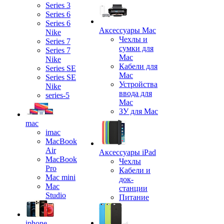
Series 3
Series 6
Series 6
Аксессуары Mac
Nike
Чехлы и
Series 7
сумки для
Series 7
Mac
Nike
Кабели для
Series SE
Mac
Series SE
Устройства
Nike
ввода для
series-5
Mac
ЗУ для Mac
mac
imac
MacBook
Air
Аксессуары iPad
MacBook
Чехлы
Pro
Кабели и
Mac mini
док-
Mac
станции
Studio
Питание
iphone