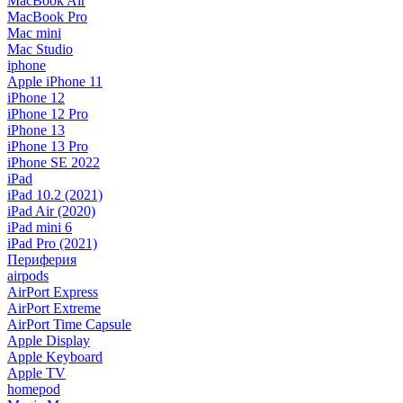
MacBook Air
MacBook Pro
Mac mini
Mac Studio
iphone
Apple iPhone 11
iPhone 12
iPhone 12 Pro
iPhone 13
iPhone 13 Pro
iPhone SE 2022
iPad
iPad 10.2 (2021)
iPad Air (2020)
iPad mini 6
iPad Pro (2021)
Периферия
airpods
AirPort Express
AirPort Extreme
AirPort Time Capsule
Apple Display
Apple Keyboard
Apple TV
homepod