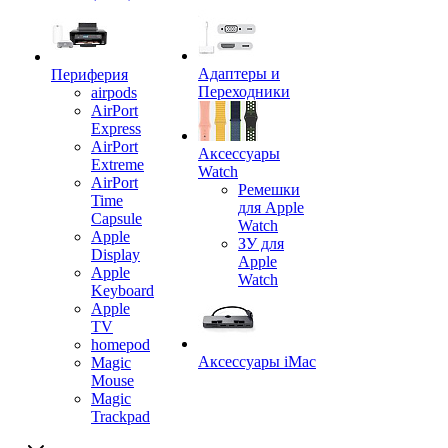
Адаптеры и
Периферия
Переходники
airpods
AirPort
Express
AirPort
Аксессуары
Extreme
Watch
AirPort
Ремешки
Time
для Apple
Capsule
Watch
Apple
ЗУ для
Display
Apple
Apple
Watch
Keyboard
Apple
TV
homepod
Аксессуары iMac
Magic
Mouse
Magic
Trackpad