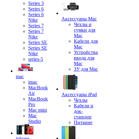
Series 3
Series 6
Series 6
Аксессуары Mac
Nike
Чехлы и
Series 7
сумки для
Series 7
Mac
Nike
Кабели для
Series SE
Mac
Series SE
Устройства
Nike
ввода для
series-5
Mac
ЗУ для Mac
mac
imac
MacBook
Air
Аксессуары iPad
MacBook
Чехлы
Pro
Кабели и
Mac mini
док-
Mac
станции
Studio
Питание
iphone