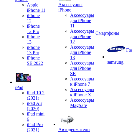
Аксессуары
Apple
iPhone
iPhone 11
Аксессуары
iPhone
для iPhone
12
11
iPhone
Аксессуары
12 Pro
Смартфоны
для iPhone
iPhone
12
13
Аксессуары
iPhone
Га
для iPhone
13 Pro
13
iPhone
samsung
Аксессуары
SE 2022
для iPhone
SE
Аксессуары
к iPhone 7
iPad
Аксессуары
iPad 10.2
к iPhone X
(2021)
Аксессуары
iPad Air
MagSafe
(2020)
iPad mini
6
iPad Pro
Автодержатели
(2021)