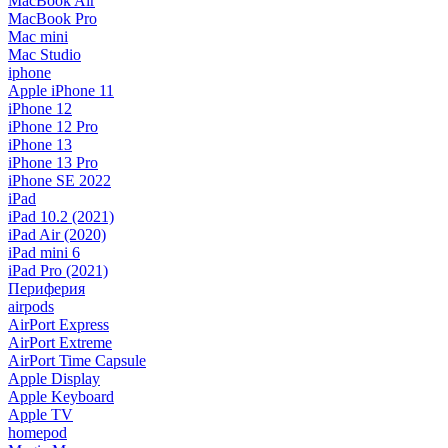
MacBook Air
MacBook Pro
Mac mini
Mac Studio
iphone
Apple iPhone 11
iPhone 12
iPhone 12 Pro
iPhone 13
iPhone 13 Pro
iPhone SE 2022
iPad
iPad 10.2 (2021)
iPad Air (2020)
iPad mini 6
iPad Pro (2021)
Периферия
airpods
AirPort Express
AirPort Extreme
AirPort Time Capsule
Apple Display
Apple Keyboard
Apple TV
homepod