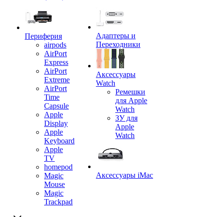
Адаптеры и
Периферия
Переходники
airpods
AirPort
Express
AirPort
Аксессуары
Extreme
Watch
AirPort
Ремешки
Time
для Apple
Capsule
Watch
Apple
ЗУ для
Display
Apple
Apple
Watch
Keyboard
Apple
TV
homepod
Аксессуары iMac
Magic
Mouse
Magic
Trackpad