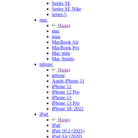
Series SE
Series SE Nike
series-5
mac
Назад
mac
imac
MacBook Air
MacBook Pro
Mac mini
Mac Studio
iphone
Назад
iphone
Apple iPhone 11
iPhone 12
iPhone 12 Pro
iPhone 13
iPhone 13 Pro
iPhone SE 2022
iPad
Назад
iPad
iPad 10.2 (2021)
iPad Air (2020)