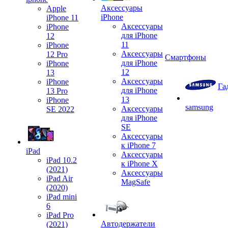
Аксессуары
Apple
iPhone
iPhone 11
Аксессуары
iPhone
для iPhone
12
11
iPhone
Аксессуары
12 Pro
Смартфоны
для iPhone
iPhone
12
13
Аксессуары
iPhone
Га
для iPhone
13 Pro
13
iPhone
samsung
Аксессуары
SE 2022
для iPhone
SE
Аксессуары
к iPhone 7
iPad
Аксессуары
iPad 10.2
к iPhone X
(2021)
Аксессуары
iPad Air
MagSafe
(2020)
iPad mini
6
iPad Pro
Автодержатели
(2021)