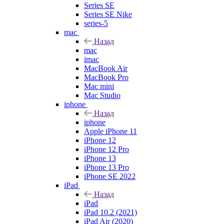
Series SE
Series SE Nike
series-5
mac
Назад
mac
imac
MacBook Air
MacBook Pro
Mac mini
Mac Studio
iphone
Назад
iphone
Apple iPhone 11
iPhone 12
iPhone 12 Pro
iPhone 13
iPhone 13 Pro
iPhone SE 2022
iPad
Назад
iPad
iPad 10.2 (2021)
iPad Air (2020)