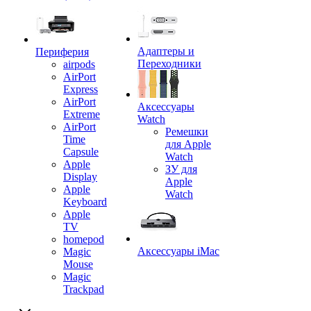
Адаптеры и
Периферия
Переходники
airpods
AirPort
Express
AirPort
Аксессуары
Extreme
Watch
AirPort
Ремешки
Time
для Apple
Capsule
Watch
Apple
ЗУ для
Display
Apple
Apple
Watch
Keyboard
Apple
TV
homepod
Аксессуары iMac
Magic
Mouse
Magic
Trackpad