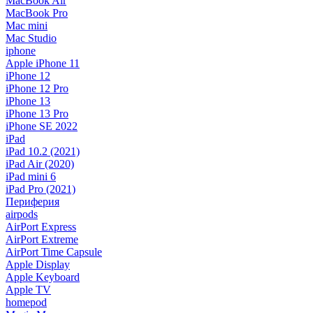
MacBook Air
MacBook Pro
Mac mini
Mac Studio
iphone
Apple iPhone 11
iPhone 12
iPhone 12 Pro
iPhone 13
iPhone 13 Pro
iPhone SE 2022
iPad
iPad 10.2 (2021)
iPad Air (2020)
iPad mini 6
iPad Pro (2021)
Периферия
airpods
AirPort Express
AirPort Extreme
AirPort Time Capsule
Apple Display
Apple Keyboard
Apple TV
homepod