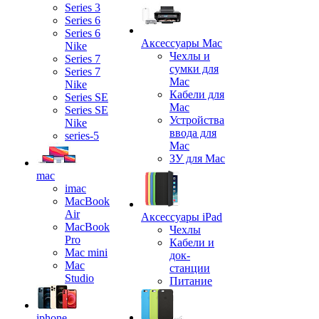
Series 3
Series 6
Series 6
Аксессуары Mac
Nike
Чехлы и
Series 7
сумки для
Series 7
Mac
Nike
Кабели для
Series SE
Mac
Series SE
Устройства
Nike
ввода для
series-5
Mac
ЗУ для Mac
mac
imac
MacBook
Air
Аксессуары iPad
MacBook
Чехлы
Pro
Кабели и
Mac mini
док-
Mac
станции
Studio
Питание
iphone