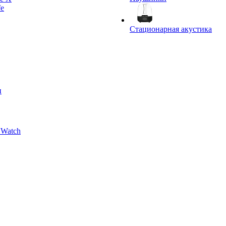
fe
Стационарная акустика
и
 Watch