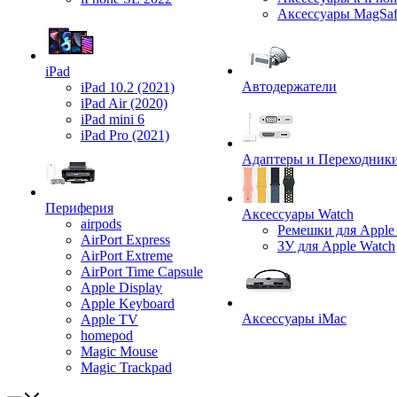
Аксессуары MagSa
iPad
Автодержатели
iPad 10.2 (2021)
iPad Air (2020)
iPad mini 6
iPad Pro (2021)
Адаптеры и Переходник
Периферия
Аксессуары Watch
airpods
Ремешки для Apple
AirPort Express
ЗУ для Apple Watch
AirPort Extreme
AirPort Time Capsule
Apple Display
Apple Keyboard
Аксессуары iMac
Apple TV
homepod
Magic Mouse
Magic Trackpad