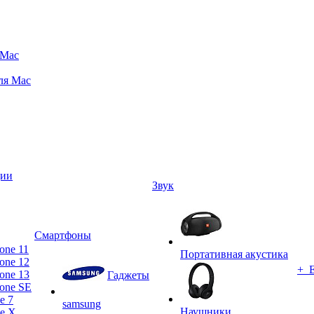
 Mac
ля Mac
ции
Звук
Смартфоны
one 11
Портативная акустика
one 12
+ 
one 13
Гаджеты
one SE
e 7
samsung
Наушники
ne X