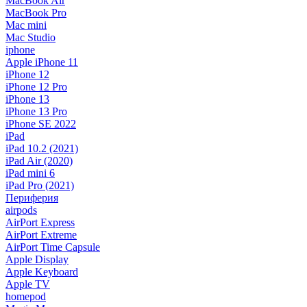
MacBook Air
MacBook Pro
Mac mini
Mac Studio
iphone
Apple iPhone 11
iPhone 12
iPhone 12 Pro
iPhone 13
iPhone 13 Pro
iPhone SE 2022
iPad
iPad 10.2 (2021)
iPad Air (2020)
iPad mini 6
iPad Pro (2021)
Периферия
airpods
AirPort Express
AirPort Extreme
AirPort Time Capsule
Apple Display
Apple Keyboard
Apple TV
homepod