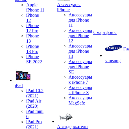
Аксессуары
Apple
iPhone
iPhone 11
Аксессуары
iPhone
для iPhone
12
11
iPhone
Аксессуары
12 Pro
Смартфоны
для iPhone
iPhone
12
13
Аксессуары
iPhone
Га
для iPhone
13 Pro
13
iPhone
samsung
Аксессуары
SE 2022
для iPhone
SE
Аксессуары
к iPhone 7
iPad
Аксессуары
iPad 10.2
к iPhone X
(2021)
Аксессуары
iPad Air
MagSafe
(2020)
iPad mini
6
iPad Pro
Автодержатели
(2021)