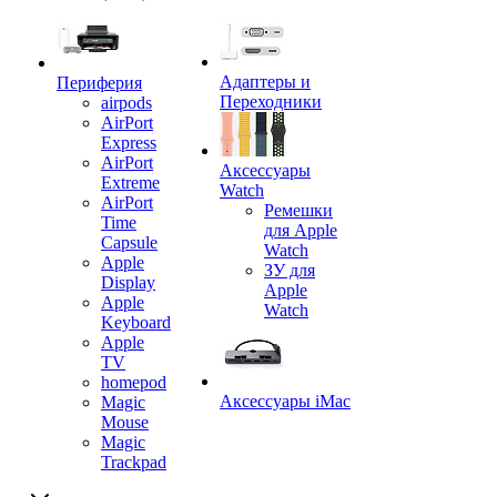
Адаптеры и
Периферия
Переходники
airpods
AirPort
Express
AirPort
Аксессуары
Extreme
Watch
AirPort
Ремешки
Time
для Apple
Capsule
Watch
Apple
ЗУ для
Display
Apple
Apple
Watch
Keyboard
Apple
TV
homepod
Аксессуары iMac
Magic
Mouse
Magic
Trackpad