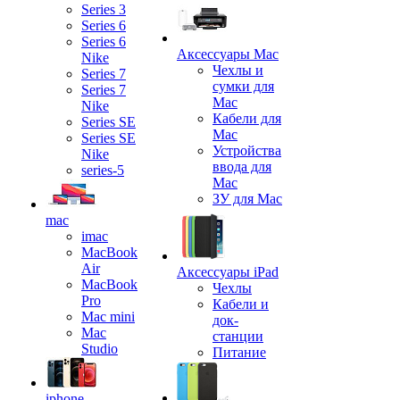
Series 3
Series 6
Series 6
Аксессуары Mac
Nike
Чехлы и
Series 7
сумки для
Series 7
Mac
Nike
Кабели для
Series SE
Mac
Series SE
Устройства
Nike
ввода для
series-5
Mac
ЗУ для Mac
mac
imac
MacBook
Air
Аксессуары iPad
MacBook
Чехлы
Pro
Кабели и
Mac mini
док-
Mac
станции
Studio
Питание
iphone