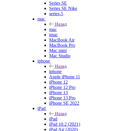
Series SE
Series SE Nike
series-5
mac
Назад
mac
imac
MacBook Air
MacBook Pro
Mac mini
Mac Studio
iphone
Назад
iphone
Apple iPhone 11
iPhone 12
iPhone 12 Pro
iPhone 13
iPhone 13 Pro
iPhone SE 2022
iPad
Назад
iPad
iPad 10.2 (2021)
iPad Air (2020)