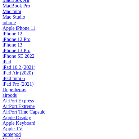
MacBook Air
MacBook Pro
Mac mini
Mac Studio
iphone
Apple iPhone 11
iPhone 12
iPhone 12 Pro
iPhone 13
iPhone 13 Pro
iPhone SE 2022
iPad
iPad 10.2 (2021)
iPad Air (2020)
iPad mini 6
iPad Pro (2021)
Периферия
airpods
AirPort Express
AirPort Extreme
AirPort Time Capsule
Apple Display
Apple Keyboard
Apple TV
homepod